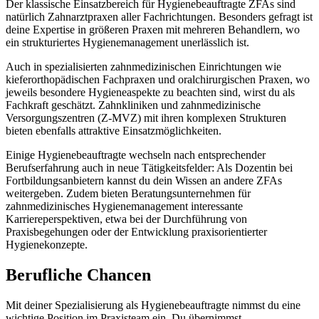
Der klassische Einsatzbereich für Hygienebeauftragte ZFAs sind
natürlich Zahnarztpraxen aller Fachrichtungen. Besonders gefragt ist
deine Expertise in größeren Praxen mit mehreren Behandlern, wo
ein strukturiertes Hygienemanagement unerlässlich ist.
Auch in spezialisierten zahnmedizinischen Einrichtungen wie
kieferorthopädischen Fachpraxen und oralchirurgischen Praxen, wo
jeweils besondere Hygieneaspekte zu beachten sind, wirst du als
Fachkraft geschätzt. Zahnkliniken und zahnmedizinische
Versorgungszentren (Z-MVZ) mit ihren komplexen Strukturen
bieten ebenfalls attraktive Einsatzmöglichkeiten.
Einige Hygienebeauftragte wechseln nach entsprechender
Berufserfahrung auch in neue Tätigkeitsfelder: Als Dozentin bei
Fortbildungsanbietern kannst du dein Wissen an andere ZFAs
weitergeben. Zudem bieten Beratungsunternehmen für
zahnmedizinisches Hygienemanagement interessante
Karriereperspektiven, etwa bei der Durchführung von
Praxisbegehungen oder der Entwicklung praxisorientierter
Hygienekonzepte.
Berufliche Chancen
Mit deiner Spezialisierung als Hygienebeauftragte nimmst du eine
wichtige Position im Praxisteam ein. Du übernimmst