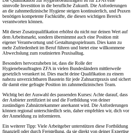
Die Qualifikation zur Hygienebeauftragten ist für ZFAs eine
sinnvolle Investition in die berufliche Zukunft. Die Anforderungen
an die zahnmedizinische Hygiene steigen kontinuierlich, und Praxen
benötigen kompetente Fachkräfte, die diesen wichtigen Bereich
verantworten können.
Mit dieser Zusatzqualifikation erhöhst du nicht nur deinen Wert auf
dem Arbeitsmarkt, sondern übernimmst auch eine Position mit
eigener Verantwortung und Gestaltungsspielraum. Dies kann zu
mehr Zufriedenheit im Beruf führen und bietet eine willkommene
Abwechslung zum routinierten Praxisalltag.
Besonders hervorzuheben ist, dass die Rolle der
Hygienebeauftragten ZFA in vielen Bundesländern mittlerweile
gesetzlich verankert ist. Dies macht deine Qualifikation zu einem
nahezu unverzichtbaren Baustein für jede Zahnarztpraxis und sichert
dir damit eine gefragte Position im zahnmedizinischen Team.
Wichtig bei der Auswahl des passenden Kurses: Achte darauf, dass
der Anbieter zertifiziert ist und die Fortbildung von deiner
zuständigen Zahnärztekammer anerkannt wird. Die Anforderungen
können regional unterschiedlich sein, daher empfehlen wir, dich vor
der Anmeldung zu informieren.
Ein weiterer Tipp: Viele Arbeitgeber unterstützen diese Fortbildung
finanziell oder durch Freistellung, da sie direkt von deiner Expertise