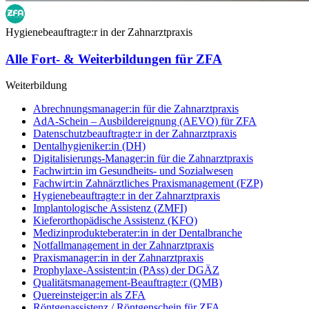
Hygienebeauftragte:r in der Zahnarztpraxis
Alle Fort- & Weiterbildungen für ZFA
Weiterbildung
Abrechnungsmanager:in für die Zahnarztpraxis
AdA-Schein – Ausbildereignung (AEVO) für ZFA
Datenschutzbeauftragte:r in der Zahnarztpraxis
Dentalhygieniker:in (DH)
Digitalisierungs-Manager:in für die Zahnarztpraxis
Fachwirt:in im Gesundheits- und Sozialwesen
Fachwirt:in Zahnärztliches Praxismanagement (FZP)
Hygienebeauftragte:r in der Zahnarztpraxis
Implantologische Assistenz (ZMFI)
Kieferorthopädische Assistenz (KFO)
Medizinprodukteberater:in in der Dentalbranche
Notfallmanagement in der Zahnarztpraxis
Praxismanager:in in der Zahnarztpraxis
Prophylaxe-Assistent:in (PAss) der DGÄZ
Qualitätsmanagement-Beauftragte:r (QMB)
Quereinsteiger:in als ZFA
Röntgenassistenz / Röntgenschein für ZFA