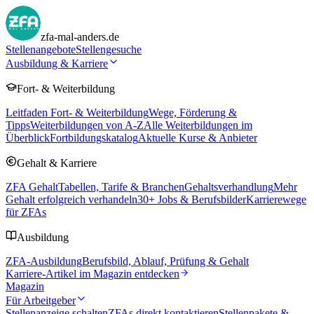
zfa-mal-anders.de
Stellenangebote
Stellengesuche
Ausbildung & Karriere
Fort- & Weiterbildung
Leitfaden Fort- & Weiterbildung
Wege, Förderung &
Tipps
Weiterbildungen von A-Z
Alle Weiterbildungen im
Überblick
Fortbildungskatalog
Aktuelle Kurse & Anbieter
Gehalt & Karriere
ZFA Gehalt
Tabellen, Tarife & Branchen
Gehaltsverhandlung
Mehr
Gehalt erfolgreich verhandeln
30
+ Jobs & Berufsbilder
Karrierewege
für ZFAs
Ausbildung
ZFA-Ausbildung
Berufsbild, Ablauf, Prüfung & Gehalt
Karriere-Artikel im Magazin entdecken
Magazin
Für Arbeitgeber
Stellenanzeige schalten
ZFAs direkt kontaktieren
Stellenpakete &