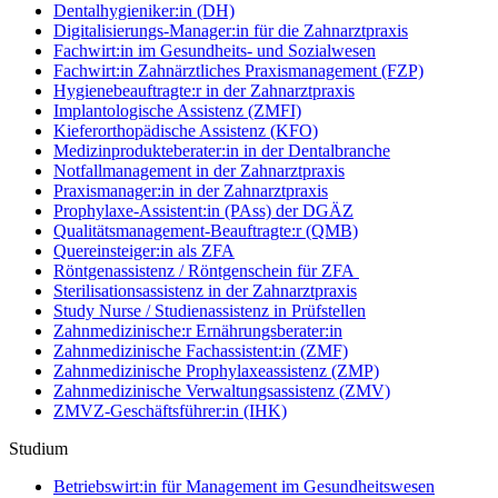
Dentalhygieniker:in (DH)
Digitalisierungs-Manager:in für die Zahnarztpraxis
Fachwirt:in im Gesundheits- und Sozialwesen
Fachwirt:in Zahnärztliches Praxismanagement (FZP)
Hygienebeauftragte:r in der Zahnarztpraxis
Implantologische Assistenz (ZMFI)
Kieferorthopädische Assistenz (KFO)
Medizinprodukteberater:in in der Dentalbranche
Notfallmanagement in der Zahnarztpraxis
Praxismanager:in in der Zahnarztpraxis
Prophylaxe-Assistent:in (PAss) der DGÄZ
Qualitätsmanagement-Beauftragte:r (QMB)
Quereinsteiger:in als ZFA
Röntgenassistenz / Röntgenschein für ZFA
Sterilisationsassistenz in der Zahnarztpraxis
Study Nurse / Studienassistenz in Prüfstellen
Zahnmedizinische:r Ernährungsberater:in
Zahnmedizinische Fachassistent:in (ZMF)
Zahnmedizinische Prophylaxeassistenz (ZMP)
Zahnmedizinische Verwaltungsassistenz (ZMV)
ZMVZ-Geschäftsführer:in (IHK)
Studium
Betriebswirt:in für Management im Gesundheitswesen