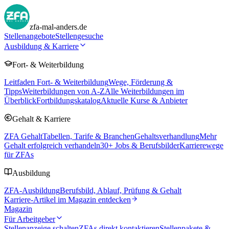
zfa-mal-anders.de
Stellenangebote
Stellengesuche
Ausbildung & Karriere
Fort- & Weiterbildung
Leitfaden Fort- & Weiterbildung
Wege, Förderung &
Tipps
Weiterbildungen von A-Z
Alle Weiterbildungen im
Überblick
Fortbildungskatalog
Aktuelle Kurse & Anbieter
Gehalt & Karriere
ZFA Gehalt
Tabellen, Tarife & Branchen
Gehaltsverhandlung
Mehr
Gehalt erfolgreich verhandeln
30
+ Jobs & Berufsbilder
Karrierewege
für ZFAs
Ausbildung
ZFA-Ausbildung
Berufsbild, Ablauf, Prüfung & Gehalt
Karriere-Artikel im Magazin entdecken
Magazin
Für Arbeitgeber
Stellenanzeige schalten
ZFAs direkt kontaktieren
Stellenpakete &