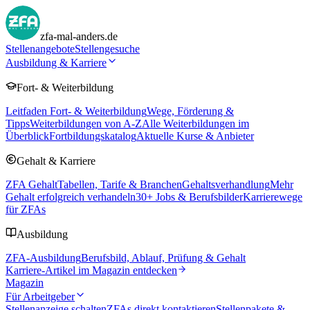
zfa-mal-anders.de
Stellenangebote
Stellengesuche
Ausbildung & Karriere
Fort- & Weiterbildung
Leitfaden Fort- & Weiterbildung
Wege, Förderung &
Tipps
Weiterbildungen von A-Z
Alle Weiterbildungen im
Überblick
Fortbildungskatalog
Aktuelle Kurse & Anbieter
Gehalt & Karriere
ZFA Gehalt
Tabellen, Tarife & Branchen
Gehaltsverhandlung
Mehr
Gehalt erfolgreich verhandeln
30
+ Jobs & Berufsbilder
Karrierewege
für ZFAs
Ausbildung
ZFA-Ausbildung
Berufsbild, Ablauf, Prüfung & Gehalt
Karriere-Artikel im Magazin entdecken
Magazin
Für Arbeitgeber
Stellenanzeige schalten
ZFAs direkt kontaktieren
Stellenpakete &