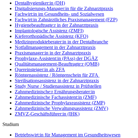
Dentalhygieniker:in (DH)
Digitalisierungs-Manager:in für die Zahnarztpraxis
Fachwirt:in im Gesundheits- und Sozialwesen
Fachwirt:in Zahnärztliches Praxismanagement (FZP)
Hygienebeauftragte:r in der Zahnarztpraxis
Implantologische Assistenz (ZMFI)
Kieferorthopädische Assistenz (KFO)
Medizinprodukteberater:in in der Dentalbranche
Notfallmanagement in der Zahnarztpraxis
Praxismanager:in in der Zahnarztpraxis
Prophylaxe-Assistent:in (PAss) der DGÄZ
Qualitätsmanagement-Beauftragte:r (QMB)
Quereinsteiger:in als ZFA
Röntgenassistenz / Röntgenschein für ZFA
Sterilisationsassistenz in der Zahnarztpraxis
Study Nurse / Studienassistenz in Prüfstellen
Zahnmedizinische:r Ernährungsberater:in
Zahnmedizinische Fachassistent:in (ZMF)
Zahnmedizinische Prophylaxeassistenz (ZMP)
Zahnmedizinische Verwaltungsassistenz (ZMV)
ZMVZ-Geschäftsführer:in (IHK)
Studium
Betriebswirt:in für Management im Gesundheitswesen