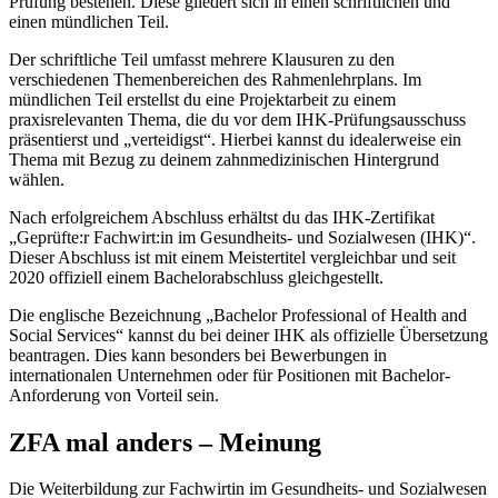
Prüfung bestehen. Diese gliedert sich in einen schriftlichen und
einen mündlichen Teil.
Der schriftliche Teil umfasst mehrere Klausuren zu den
verschiedenen Themenbereichen des Rahmenlehrplans. Im
mündlichen Teil erstellst du eine Projektarbeit zu einem
praxisrelevanten Thema, die du vor dem IHK-Prüfungsausschuss
präsentierst und „verteidigst“. Hierbei kannst du idealerweise ein
Thema mit Bezug zu deinem zahnmedizinischen Hintergrund
wählen.
Nach erfolgreichem Abschluss erhältst du das IHK-Zertifikat
„Geprüfte:r Fachwirt:in im Gesundheits- und Sozialwesen (IHK)“.
Dieser Abschluss ist mit einem Meistertitel vergleichbar und seit
2020 offiziell einem Bachelorabschluss gleichgestellt.
Die englische Bezeichnung „Bachelor Professional of Health and
Social Services“ kannst du bei deiner IHK als offizielle Übersetzung
beantragen. Dies kann besonders bei Bewerbungen in
internationalen Unternehmen oder für Positionen mit Bachelor-
Anforderung von Vorteil sein.
ZFA mal anders – Meinung
Die Weiterbildung zur Fachwirtin im Gesundheits- und Sozialwesen