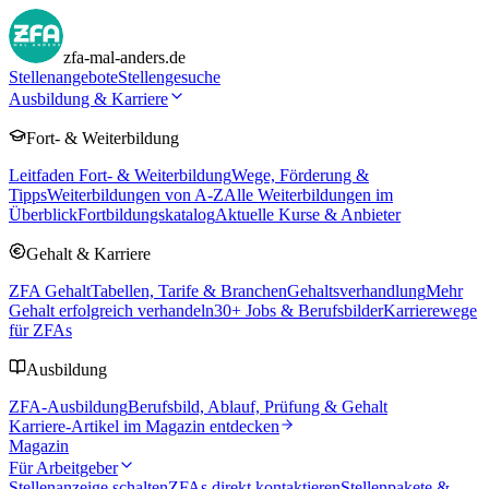
zfa-mal-anders.de
Stellenangebote
Stellengesuche
Ausbildung & Karriere
Fort- & Weiterbildung
Leitfaden Fort- & Weiterbildung
Wege, Förderung &
Tipps
Weiterbildungen von A-Z
Alle Weiterbildungen im
Überblick
Fortbildungskatalog
Aktuelle Kurse & Anbieter
Gehalt & Karriere
ZFA Gehalt
Tabellen, Tarife & Branchen
Gehaltsverhandlung
Mehr
Gehalt erfolgreich verhandeln
30
+ Jobs & Berufsbilder
Karrierewege
für ZFAs
Ausbildung
ZFA-Ausbildung
Berufsbild, Ablauf, Prüfung & Gehalt
Karriere-Artikel im Magazin entdecken
Magazin
Für Arbeitgeber
Stellenanzeige schalten
ZFAs direkt kontaktieren
Stellenpakete &