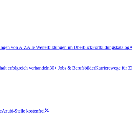
ungen von A-Z
Alle Weiterbildungen im Überblick
Fortbildungskatalog
A
alt erfolgreich verhandeln
30
+ Jobs & Berufsbilder
Karrierewege für 
e
Azubi-Stelle kostenfrei