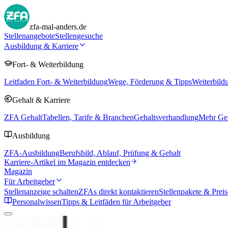
zfa-mal-anders.de
Stellenangebote
Stellengesuche
Ausbildung & Karriere
Fort- & Weiterbildung
Leitfaden Fort- & Weiterbildung
Wege, Förderung & Tipps
Weiterbild
Gehalt & Karriere
ZFA Gehalt
Tabellen, Tarife & Branchen
Gehaltsverhandlung
Mehr Geh
Ausbildung
ZFA-Ausbildung
Berufsbild, Ablauf, Prüfung & Gehalt
Karriere-Artikel im Magazin entdecken
Magazin
Für Arbeitgeber
Stellenanzeige schalten
ZFAs direkt kontaktieren
Stellenpakete & Preis
Personalwissen
Tipps & Leitfäden für Arbeitgeber