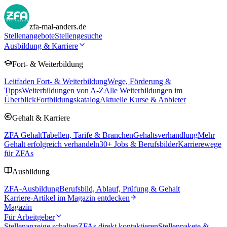
zfa-mal-anders.de
Stellenangebote
Stellengesuche
Ausbildung & Karriere
Fort- & Weiterbildung
Leitfaden Fort- & Weiterbildung
Wege, Förderung &
Tipps
Weiterbildungen von A-Z
Alle Weiterbildungen im
Überblick
Fortbildungskatalog
Aktuelle Kurse & Anbieter
Gehalt & Karriere
ZFA Gehalt
Tabellen, Tarife & Branchen
Gehaltsverhandlung
Mehr
Gehalt erfolgreich verhandeln
30
+ Jobs & Berufsbilder
Karrierewege
für ZFAs
Ausbildung
ZFA-Ausbildung
Berufsbild, Ablauf, Prüfung & Gehalt
Karriere-Artikel im Magazin entdecken
Magazin
Für Arbeitgeber
Stellenanzeige schalten
ZFAs direkt kontaktieren
Stellenpakete &