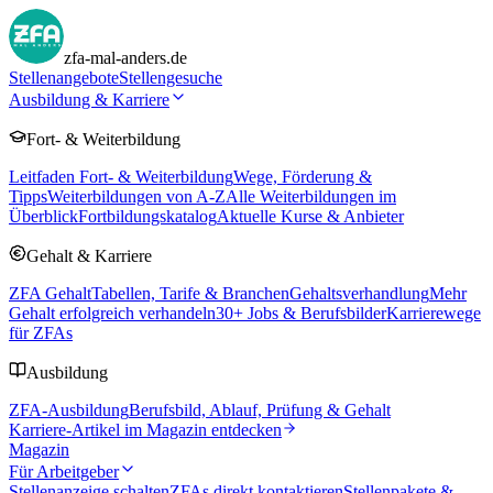
zfa-mal-anders.de
Stellenangebote
Stellengesuche
Ausbildung & Karriere
Fort- & Weiterbildung
Leitfaden Fort- & Weiterbildung
Wege, Förderung &
Tipps
Weiterbildungen von A-Z
Alle Weiterbildungen im
Überblick
Fortbildungskatalog
Aktuelle Kurse & Anbieter
Gehalt & Karriere
ZFA Gehalt
Tabellen, Tarife & Branchen
Gehaltsverhandlung
Mehr
Gehalt erfolgreich verhandeln
30
+ Jobs & Berufsbilder
Karrierewege
für ZFAs
Ausbildung
ZFA-Ausbildung
Berufsbild, Ablauf, Prüfung & Gehalt
Karriere-Artikel im Magazin entdecken
Magazin
Für Arbeitgeber
Stellenanzeige schalten
ZFAs direkt kontaktieren
Stellenpakete &