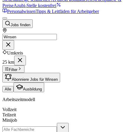
Preise
Azubi-Stelle kostenfrei
Personalwissen
Tipps & Leitfäden für Arbeitgeber
Jobs finden
Umkreis
25 km
Filter
Abonniere Jobs für Winsen
Alle
Ausbildung
Arbeitszeitmodell
Vollzeit
Teilzeit
Minijob