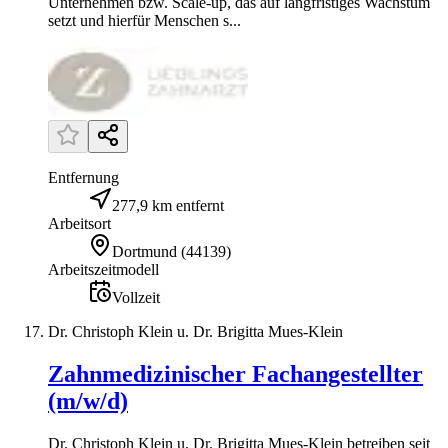
Unternehmen bzw. Scale-up, das auf langfristiges Wachstum
setzt und hierfür Menschen s...
Entfernung
277,9 km entfernt
Arbeitsort
Dortmund
(
44139
)
Arbeitszeitmodell
Vollzeit
Dr. Christoph Klein u. Dr. Brigitta Mues-Klein
Zahnmedizinischer Fachangestellter
(m/w/d)
Dr. Christoph Klein u. Dr. Brigitta Mues-Klein betreiben seit