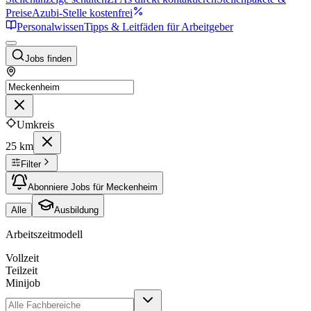
Preise
Azubi-Stelle kostenfrei
Personalwissen
Tipps & Leitfäden für Arbeitgeber
Jobs finden
Umkreis
25 km
Filter
Abonniere Jobs für Meckenheim
Alle
Ausbildung
Arbeitszeitmodell
Vollzeit
Teilzeit
Minijob