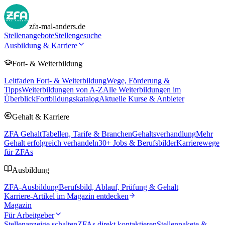
zfa-mal-anders.de
Stellenangebote
Stellengesuche
Ausbildung & Karriere
Fort- & Weiterbildung
Leitfaden Fort- & Weiterbildung
Wege, Förderung &
Tipps
Weiterbildungen von A-Z
Alle Weiterbildungen im
Überblick
Fortbildungskatalog
Aktuelle Kurse & Anbieter
Gehalt & Karriere
ZFA Gehalt
Tabellen, Tarife & Branchen
Gehaltsverhandlung
Mehr
Gehalt erfolgreich verhandeln
30
+ Jobs & Berufsbilder
Karrierewege
für ZFAs
Ausbildung
ZFA-Ausbildung
Berufsbild, Ablauf, Prüfung & Gehalt
Karriere-Artikel im Magazin entdecken
Magazin
Für Arbeitgeber
Stellenanzeige schalten
ZFAs direkt kontaktieren
Stellenpakete &