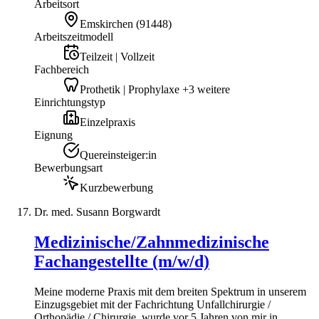
Arbeitsort
Emskirchen
(
91448
)
Arbeitszeitmodell
Teilzeit | Vollzeit
Fachbereich
Prothetik | Prophylaxe +3 weitere
Einrichtungstyp
Einzelpraxis
Eignung
Quereinsteiger:in
Bewerbungsart
Kurzbewerbung
Dr. med. Susann Borgwardt
Medizinische/Zahnmedizinische
Fachangestellte (m/w/d)
Meine moderne Praxis mit dem breiten Spektrum in unserem
Einzugsgebiet mit der Fachrichtung Unfallchirurgie /
Orthopädie / Chirurgie, wurde vor 5 Jahren von mir in