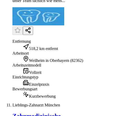
unser Team fachlich wie mens...
Entfernung
518,2 km entfernt
Arbeitsort
Weilheim in Oberbayern
(
82362
)
Arbeitszeitmodell
Vollzeit
Einrichtungstyp
Einzelpraxis
Bewerbungsart
Kurzbewerbung
Lieblings-Zahnarzt München
Zahnmedizinische