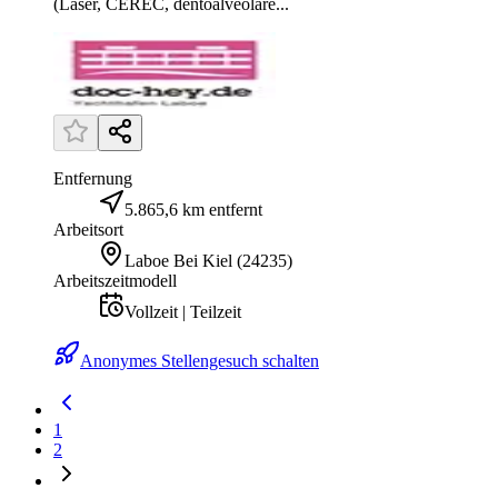
(Laser, CEREC, dentoalveoläre...
Entfernung
5.865,6 km entfernt
Arbeitsort
Laboe Bei Kiel
(
24235
)
Arbeitszeitmodell
Vollzeit | Teilzeit
Anonymes Stellengesuch schalten
1
2