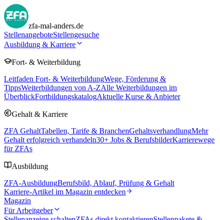
zfa-mal-anders.de
Stellenangebote
Stellengesuche
Ausbildung & Karriere
Fort- & Weiterbildung
Leitfaden Fort- & Weiterbildung
Wege, Förderung &
Tipps
Weiterbildungen von A-Z
Alle Weiterbildungen im
Überblick
Fortbildungskatalog
Aktuelle Kurse & Anbieter
Gehalt & Karriere
ZFA Gehalt
Tabellen, Tarife & Branchen
Gehaltsverhandlung
Mehr
Gehalt erfolgreich verhandeln
30
+ Jobs & Berufsbilder
Karrierewege
für ZFAs
Ausbildung
ZFA-Ausbildung
Berufsbild, Ablauf, Prüfung & Gehalt
Karriere-Artikel im Magazin entdecken
Magazin
Für Arbeitgeber
Stellenanzeige schalten
ZFAs direkt kontaktieren
Stellenpakete &