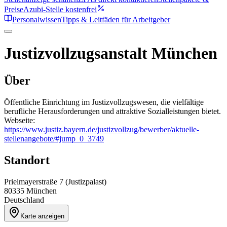
Preise
Azubi-Stelle kostenfrei
Personalwissen
Tipps & Leitfäden für Arbeitgeber
Justizvollzugsanstalt München
Über
Öffentliche Einrichtung im Justizvollzugswesen, die vielfältige
berufliche Herausforderungen und attraktive Sozialleistungen bietet.
Webseite:
https://www.justiz.bayern.de/justizvollzug/bewerber/aktuelle-
stellenangebote/#jump_0_3749
Standort
Prielmayerstraße 7 (Justizpalast)
80335
München
Deutschland
Karte anzeigen