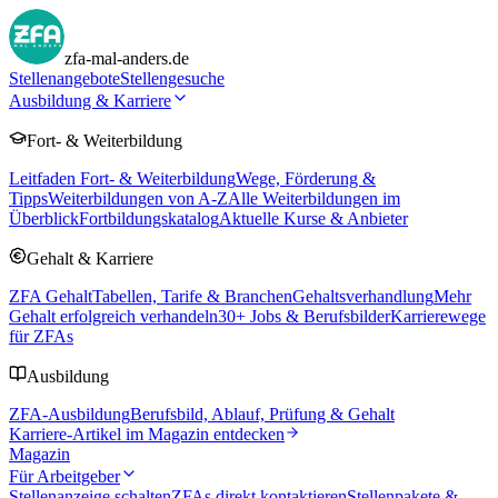
zfa-mal-anders.de
Stellenangebote
Stellengesuche
Ausbildung & Karriere
Fort- & Weiterbildung
Leitfaden Fort- & Weiterbildung
Wege, Förderung &
Tipps
Weiterbildungen von A-Z
Alle Weiterbildungen im
Überblick
Fortbildungskatalog
Aktuelle Kurse & Anbieter
Gehalt & Karriere
ZFA Gehalt
Tabellen, Tarife & Branchen
Gehaltsverhandlung
Mehr
Gehalt erfolgreich verhandeln
30
+ Jobs & Berufsbilder
Karrierewege
für ZFAs
Ausbildung
ZFA-Ausbildung
Berufsbild, Ablauf, Prüfung & Gehalt
Karriere-Artikel im Magazin entdecken
Magazin
Für Arbeitgeber
Stellenanzeige schalten
ZFAs direkt kontaktieren
Stellenpakete &