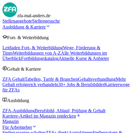
zfa-mal-anders.de
Stellenangebote
Stellengesuche
Ausbildung & Karriere
Fort- & Weiterbildung
Leitfaden Fort- & Weiterbildung
Wege, Förderung &
Tipps
Weiterbildungen von A-Z
Alle Weiterbildungen im
Überblick
Fortbildungskatalog
Aktuelle Kurse & Anbieter
Gehalt & Karriere
ZFA Gehalt
Tabellen, Tarife & Branchen
Gehaltsverhandlung
Mehr
Gehalt erfolgreich verhandeln
30
+ Jobs & Berufsbilder
Karrierewege
für ZFAs
Ausbildung
ZFA-Ausbildung
Berufsbild, Ablauf, Prüfung & Gehalt
Karriere-Artikel im Magazin entdecken
Magazin
Für Arbeitgeber
Stellenanzeige schalten
ZFAs direkt kontaktieren
Stellenpakete &