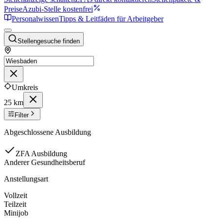
Preise
Azubi-Stelle kostenfrei
Personalwissen
Tipps & Leitfäden für Arbeitgeber
Stellengesuche finden
Umkreis
25 km
Filter
Abgeschlossene Ausbildung
ZFA Ausbildung
Anderer Gesundheitsberuf
Anstellungsart
Vollzeit
Teilzeit
Minijob