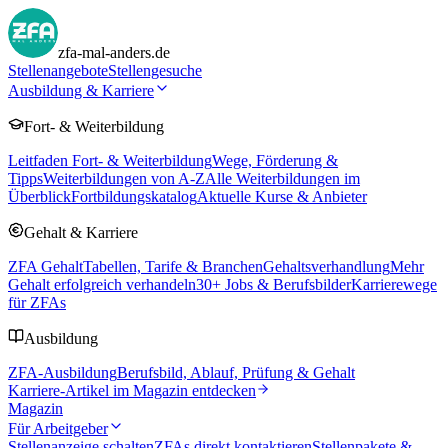
zfa-mal-anders.de
Stellenangebote
Stellengesuche
Ausbildung & Karriere
Fort- & Weiterbildung
Leitfaden Fort- & Weiterbildung
Wege, Förderung &
Tipps
Weiterbildungen von A-Z
Alle Weiterbildungen im
Überblick
Fortbildungskatalog
Aktuelle Kurse & Anbieter
Gehalt & Karriere
ZFA Gehalt
Tabellen, Tarife & Branchen
Gehaltsverhandlung
Mehr
Gehalt erfolgreich verhandeln
30
+ Jobs & Berufsbilder
Karrierewege
für ZFAs
Ausbildung
ZFA-Ausbildung
Berufsbild, Ablauf, Prüfung & Gehalt
Karriere-Artikel im Magazin entdecken
Magazin
Für Arbeitgeber
Stellenanzeige schalten
ZFAs direkt kontaktieren
Stellenpakete &