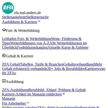
zfa-mal-anders.de
Stellenangebote
Stellengesuche
Ausbildung & Karriere
Fort- & Weiterbildung
Leitfaden Fort- & Weiterbildung
Wege, Förderung &
Tipps
Weiterbildungen von A-Z
Alle Weiterbildungen im
Überblick
Fortbildungskatalog
Aktuelle Kurse & Anbieter
Gehalt & Karriere
ZFA Gehalt
Tabellen, Tarife & Branchen
Gehaltsverhandlung
Mehr
Gehalt erfolgreich verhandeln
30
+ Jobs & Berufsbilder
Karrierewege
für ZFAs
Ausbildung
ZFA-Ausbildung
Berufsbild, Ablauf, Prüfung & Gehalt
Karriere-Artikel im Magazin entdecken
Magazin
Für Arbeitgeber
Stellenanzeige schalten
ZFAs direkt kontaktieren
Stellenpakete &