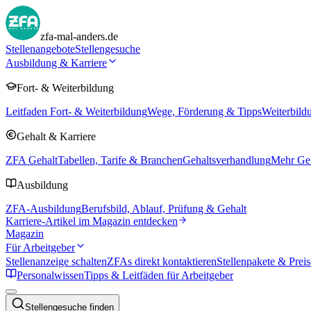
zfa-mal-anders.de
Stellenangebote
Stellengesuche
Ausbildung & Karriere
Fort- & Weiterbildung
Leitfaden Fort- & Weiterbildung
Wege, Förderung & Tipps
Weiterbild
Gehalt & Karriere
ZFA Gehalt
Tabellen, Tarife & Branchen
Gehaltsverhandlung
Mehr Geh
Ausbildung
ZFA-Ausbildung
Berufsbild, Ablauf, Prüfung & Gehalt
Karriere-Artikel im Magazin entdecken
Magazin
Für Arbeitgeber
Stellenanzeige schalten
ZFAs direkt kontaktieren
Stellenpakete & Preis
Personalwissen
Tipps & Leitfäden für Arbeitgeber
Stellengesuche finden