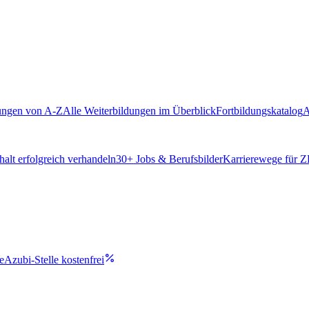
ungen von A-Z
Alle Weiterbildungen im Überblick
Fortbildungskatalog
A
alt erfolgreich verhandeln
30
+ Jobs & Berufsbilder
Karrierewege für 
e
Azubi-Stelle kostenfrei