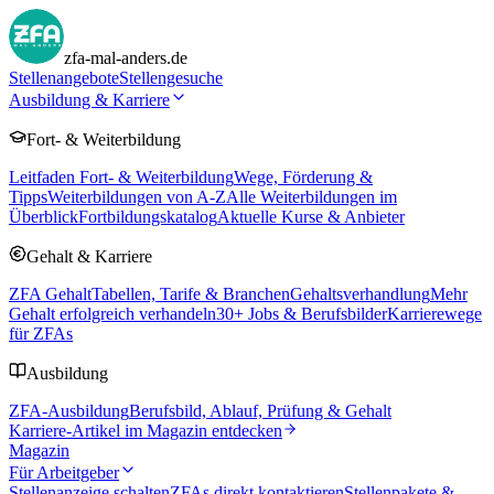
zfa-mal-anders.de
Stellenangebote
Stellengesuche
Ausbildung & Karriere
Fort- & Weiterbildung
Leitfaden Fort- & Weiterbildung
Wege, Förderung &
Tipps
Weiterbildungen von A-Z
Alle Weiterbildungen im
Überblick
Fortbildungskatalog
Aktuelle Kurse & Anbieter
Gehalt & Karriere
ZFA Gehalt
Tabellen, Tarife & Branchen
Gehaltsverhandlung
Mehr
Gehalt erfolgreich verhandeln
30
+ Jobs & Berufsbilder
Karrierewege
für ZFAs
Ausbildung
ZFA-Ausbildung
Berufsbild, Ablauf, Prüfung & Gehalt
Karriere-Artikel im Magazin entdecken
Magazin
Für Arbeitgeber
Stellenanzeige schalten
ZFAs direkt kontaktieren
Stellenpakete &