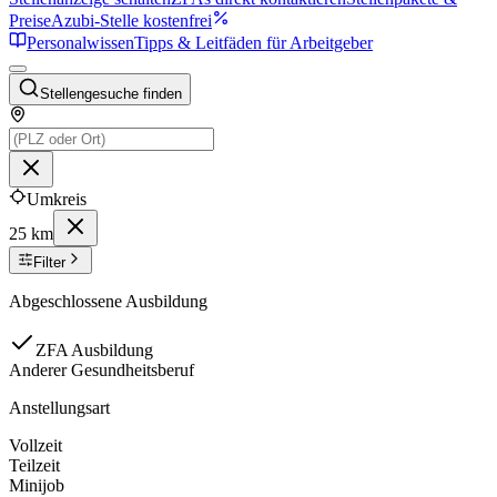
Preise
Azubi-Stelle kostenfrei
Personalwissen
Tipps & Leitfäden für Arbeitgeber
Stellengesuche finden
Umkreis
25 km
Filter
Abgeschlossene Ausbildung
ZFA Ausbildung
Anderer Gesundheitsberuf
Anstellungsart
Vollzeit
Teilzeit
Minijob