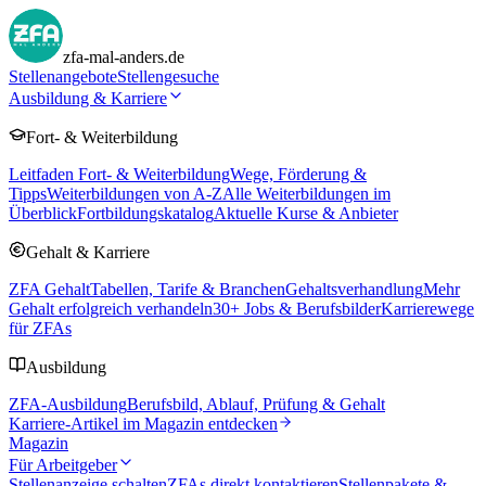
zfa-mal-anders.de
Stellenangebote
Stellengesuche
Ausbildung & Karriere
Fort- & Weiterbildung
Leitfaden Fort- & Weiterbildung
Wege, Förderung &
Tipps
Weiterbildungen von A-Z
Alle Weiterbildungen im
Überblick
Fortbildungskatalog
Aktuelle Kurse & Anbieter
Gehalt & Karriere
ZFA Gehalt
Tabellen, Tarife & Branchen
Gehaltsverhandlung
Mehr
Gehalt erfolgreich verhandeln
30
+ Jobs & Berufsbilder
Karrierewege
für ZFAs
Ausbildung
ZFA-Ausbildung
Berufsbild, Ablauf, Prüfung & Gehalt
Karriere-Artikel im Magazin entdecken
Magazin
Für Arbeitgeber
Stellenanzeige schalten
ZFAs direkt kontaktieren
Stellenpakete &