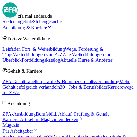
zfa-mal-anders.de
Stellenangebote
Stellengesuche
Ausbildung & Karriere
Fort- & Weiterbildung
Leitfaden Fort- & Weiterbildung
Wege, Förderung &
Tipps
Weiterbildungen von A-Z
Alle Weiterbildungen im
Überblick
Fortbildungskatalog
Aktuelle Kurse & Anbieter
Gehalt & Karriere
ZFA Gehalt
Tabellen, Tarife & Branchen
Gehaltsverhandlung
Mehr
Gehalt erfolgreich verhandeln
30
+ Jobs & Berufsbilder
Karrierewege
für ZFAs
Ausbildung
ZFA-Ausbildung
Berufsbild, Ablauf, Prüfung & Gehalt
Karriere-Artikel im Magazin entdecken
Magazin
Für Arbeitgeber
Stellenanzeige schalten
ZFAs direkt kontaktieren
Stellenpakete &