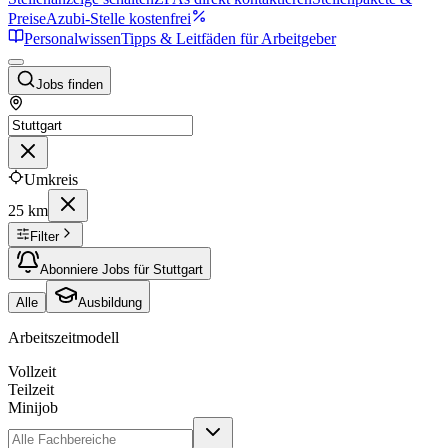
Preise
Azubi-Stelle kostenfrei
Personalwissen
Tipps & Leitfäden für Arbeitgeber
Jobs finden
Umkreis
25 km
Filter
Abonniere Jobs für Stuttgart
Alle
Ausbildung
Arbeitszeitmodell
Vollzeit
Teilzeit
Minijob