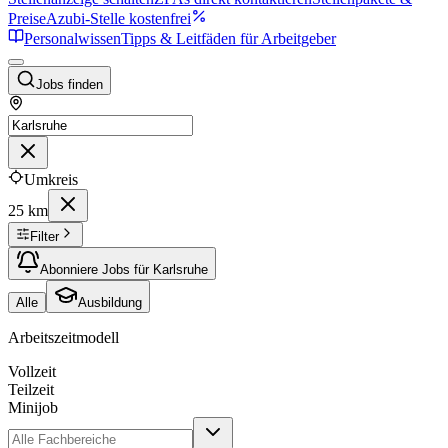
Preise
Azubi-Stelle kostenfrei
Personalwissen
Tipps & Leitfäden für Arbeitgeber
Jobs finden
Umkreis
25 km
Filter
Abonniere Jobs für Karlsruhe
Alle
Ausbildung
Arbeitszeitmodell
Vollzeit
Teilzeit
Minijob