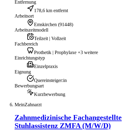
Entfernung
178,6 km entfernt
Arbeitsort
Emskirchen
(
91448
)
Arbeitszeitmodell
Teilzeit | Vollzeit
Fachbereich
Prothetik | Prophylaxe +3 weitere
Einrichtungstyp
Einzelpraxis
Eignung
Quereinsteiger:in
Bewerbungsart
Kurzbewerbung
MeinZahnarzt
Zahnmedizinische Fachangestellte
Stuhlassistenz ZMFA (M/W/D)