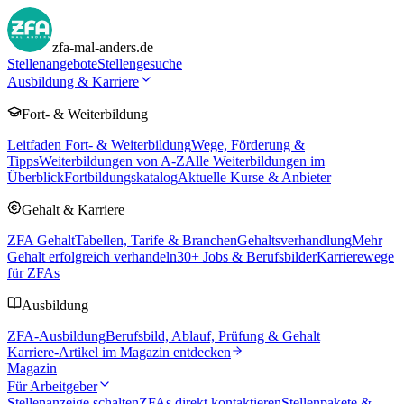
zfa-mal-anders.de
Stellenangebote
Stellengesuche
Ausbildung & Karriere
Fort- & Weiterbildung
Leitfaden Fort- & Weiterbildung
Wege, Förderung &
Tipps
Weiterbildungen von A-Z
Alle Weiterbildungen im
Überblick
Fortbildungskatalog
Aktuelle Kurse & Anbieter
Gehalt & Karriere
ZFA Gehalt
Tabellen, Tarife & Branchen
Gehaltsverhandlung
Mehr
Gehalt erfolgreich verhandeln
30
+ Jobs & Berufsbilder
Karrierewege
für ZFAs
Ausbildung
ZFA-Ausbildung
Berufsbild, Ablauf, Prüfung & Gehalt
Karriere-Artikel im Magazin entdecken
Magazin
Für Arbeitgeber
Stellenanzeige schalten
ZFAs direkt kontaktieren
Stellenpakete &