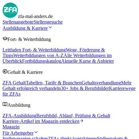
zfa-mal-anders.de
Stellenangebote
Stellengesuche
Ausbildung & Karriere
Fort- & Weiterbildung
Leitfaden Fort- & Weiterbildung
Wege, Förderung &
Tipps
Weiterbildungen von A-Z
Alle Weiterbildungen im
Überblick
Fortbildungskatalog
Aktuelle Kurse & Anbieter
Gehalt & Karriere
ZFA Gehalt
Tabellen, Tarife & Branchen
Gehaltsverhandlung
Mehr
Gehalt erfolgreich verhandeln
30
+ Jobs & Berufsbilder
Karrierewege
für ZFAs
Ausbildung
ZFA-Ausbildung
Berufsbild, Ablauf, Prüfung & Gehalt
Karriere-Artikel im Magazin entdecken
Magazin
Für Arbeitgeber
Stellenanzeige schalten
ZFAs direkt kontaktieren
Stellenpakete &