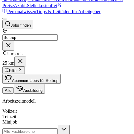
Preise
Azubi-Stelle kostenfrei
Personalwissen
Tipps & Leitfäden für Arbeitgeber
Jobs finden
Umkreis
25 km
Filter
Abonniere Jobs für Bottrop
Alle
Ausbildung
Arbeitszeitmodell
Vollzeit
Teilzeit
Minijob