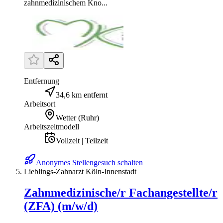
zahnmedizinischem Kno...
Entfernung
34,6 km entfernt
Arbeitsort
Wetter (Ruhr)
Arbeitszeitmodell
Vollzeit | Teilzeit
Anonymes Stellengesuch schalten
Lieblings-Zahnarzt Köln-Innenstadt
Zahnmedizinische/r Fachangestellte/r
(ZFA) (m/w/d)