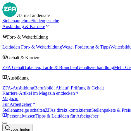
zfa-mal-anders.de
Stellenangebote
Stellengesuche
Ausbildung & Karriere
Fort- & Weiterbildung
Leitfaden Fort- & Weiterbildung
Wege, Förderung & Tipps
Weiterbild
Gehalt & Karriere
ZFA Gehalt
Tabellen, Tarife & Branchen
Gehaltsverhandlung
Mehr Geh
Ausbildung
ZFA-Ausbildung
Berufsbild, Ablauf, Prüfung & Gehalt
Karriere-Artikel im Magazin entdecken
Magazin
Für Arbeitgeber
Stellenanzeige schalten
ZFAs direkt kontaktieren
Stellenpakete & Preis
Personalwissen
Tipps & Leitfäden für Arbeitgeber
Jobs finden