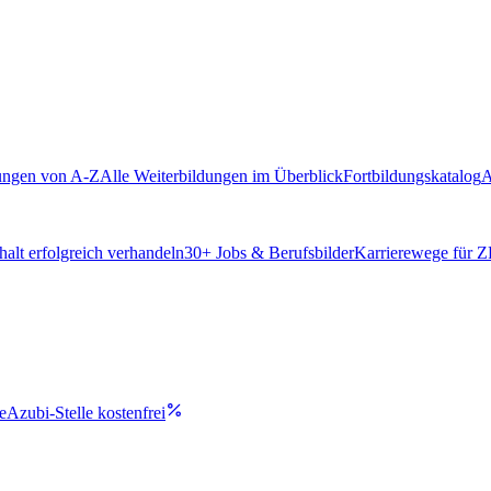
ungen von A-Z
Alle Weiterbildungen im Überblick
Fortbildungskatalog
A
alt erfolgreich verhandeln
30
+ Jobs & Berufsbilder
Karrierewege für 
e
Azubi-Stelle kostenfrei