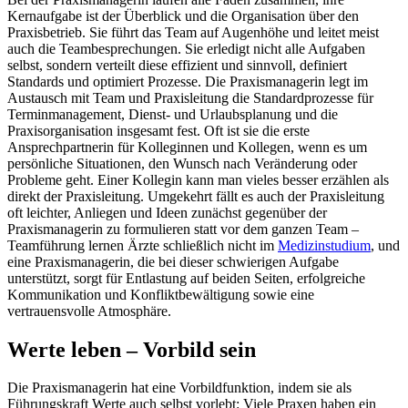
Kernaufgabe ist der Überblick und die Organisation über den
Praxisbetrieb. Sie führt das Team auf Augenhöhe und leitet meist
auch die Teambesprechungen. Sie erledigt nicht alle Aufgaben
selbst, sondern verteilt diese effizient und sinnvoll, definiert
Standards und optimiert Prozesse. Die Praxismanagerin legt im
Austausch mit Team und Praxisleitung die Standardprozesse für
Terminmanagement, Dienst- und Urlaubsplanung und die
Praxisorganisation insgesamt fest. Oft ist sie die erste
Ansprechpartnerin für Kolleginnen und Kollegen, wenn es um
persönliche Situationen, den Wunsch nach Veränderung oder
Probleme geht. Einer Kollegin kann man vieles besser erzählen als
direkt der Praxisleitung. Umgekehrt fällt es auch der Praxisleitung
oft leichter, Anliegen und Ideen zunächst gegenüber der
Praxismanagerin zu formulieren statt vor dem ganzen Team –
Teamführung lernen Ärzte schließlich nicht im
Medizinstudium
, und
eine Praxismanagerin, die bei dieser schwierigen Aufgabe
unterstützt, sorgt für Entlastung auf beiden Seiten, erfolgreiche
Kommunikation und Konfliktbewältigung sowie eine
vertrauensvolle Atmosphäre.
Werte leben – Vorbild sein
Die Praxismanagerin hat eine Vorbildfunktion, indem sie als
Führungskraft Werte auch selbst vorlebt: Viele Praxen haben ein