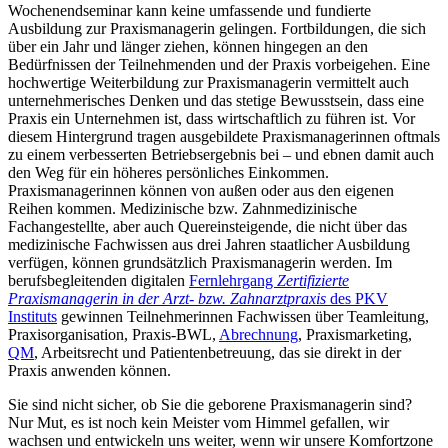
Wochenendseminar kann keine umfassende und fundierte
Ausbildung zur Praxismanagerin gelingen. Fortbildungen, die sich
über ein Jahr und länger ziehen, können hingegen an den
Bedürfnissen der Teilnehmenden und der Praxis vorbeigehen. Eine
hochwertige Weiterbildung zur Praxismanagerin vermittelt auch
unternehmerisches Denken und das stetige Bewusstsein, dass eine
Praxis ein Unternehmen ist, dass wirtschaftlich zu führen ist. Vor
diesem Hintergrund tragen ausgebildete Praxismanagerinnen oftmals
zu einem verbesserten Betriebsergebnis bei – und ebnen damit auch
den Weg für ein höheres persönliches Einkommen.
Praxismanagerinnen können von außen oder aus den eigenen
Reihen kommen. Medizinische bzw. Zahnmedizinische
Fachangestellte, aber auch Quereinsteigende, die nicht über das
medizinische Fachwissen aus drei Jahren staatlicher Ausbildung
verfügen, können grundsätzlich Praxismanagerin werden. Im
berufsbegleitenden digitalen
Fernlehrgang
Zertifizierte
Praxismanagerin in der Arzt- bzw. Zahnarztpraxis
des PKV
Instituts
gewinnen Teilnehmerinnen Fachwissen über Teamleitung,
Praxisorganisation, Praxis-BWL,
Abrechnung
, Praxismarketing,
QM
, Arbeitsrecht und Patientenbetreuung, das sie direkt in der
Praxis anwenden können.
Sie sind nicht sicher, ob Sie die geborene Praxismanagerin sind?
Nur Mut, es ist noch kein Meister vom Himmel gefallen, wir
wachsen und entwickeln uns weiter, wenn wir unsere Komfortzone