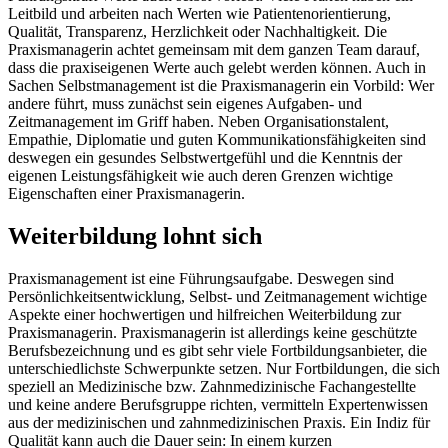
Leitbild und arbeiten nach Werten wie Patientenorientierung,
Qualität, Transparenz, Herzlichkeit oder Nachhaltigkeit. Die
Praxismanagerin achtet gemeinsam mit dem ganzen Team darauf,
dass die praxiseigenen Werte auch gelebt werden können. Auch in
Sachen Selbstmanagement ist die Praxismanagerin ein Vorbild: Wer
andere führt, muss zunächst sein eigenes Aufgaben- und
Zeitmanagement im Griff haben. Neben Organisationstalent,
Empathie, Diplomatie und guten Kommunikationsfähigkeiten sind
deswegen ein gesundes Selbstwertgefühl und die Kenntnis der
eigenen Leistungsfähigkeit wie auch deren Grenzen wichtige
Eigenschaften einer Praxismanagerin.
Weiterbildung lohnt sich
Praxismanagement ist eine Führungsaufgabe. Deswegen sind
Persönlichkeitsentwicklung, Selbst- und Zeitmanagement wichtige
Aspekte einer hochwertigen und hilfreichen Weiterbildung zur
Praxismanagerin. Praxismanagerin ist allerdings keine geschützte
Berufsbezeichnung und es gibt sehr viele Fortbildungsanbieter, die
unterschiedlichste Schwerpunkte setzen. Nur Fortbildungen, die sich
speziell an Medizinische bzw. Zahnmedizinische Fachangestellte
und keine andere Berufsgruppe richten, vermitteln Expertenwissen
aus der medizinischen und zahnmedizinischen Praxis. Ein Indiz für
Qualität kann auch die Dauer sein: In einem kurzen