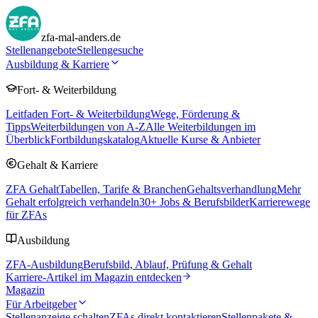
zfa-mal-anders.de
Stellenangebote
Stellengesuche
Ausbildung & Karriere
Fort- & Weiterbildung
Leitfaden Fort- & Weiterbildung
Wege, Förderung &
Tipps
Weiterbildungen von A-Z
Alle Weiterbildungen im
Überblick
Fortbildungskatalog
Aktuelle Kurse & Anbieter
Gehalt & Karriere
ZFA Gehalt
Tabellen, Tarife & Branchen
Gehaltsverhandlung
Mehr
Gehalt erfolgreich verhandeln
30
+ Jobs & Berufsbilder
Karrierewege
für ZFAs
Ausbildung
ZFA-Ausbildung
Berufsbild, Ablauf, Prüfung & Gehalt
Karriere-Artikel im Magazin entdecken
Magazin
Für Arbeitgeber
Stellenanzeige schalten
ZFAs direkt kontaktieren
Stellenpakete &