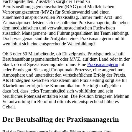
Fachangestellten. Zusätzlich sorgt der Trend zu
Berufsausübungsgemeinschaften (BAG) und Medizinischen
Versorgungszentren (MVZ) für Strukturwandel und einen
zunehmend anspruchsvollen Praxisalltag. Immer mehr Arzt- und
Zahnarztpraxen leisten sich deshalb eine Praxismanagerin, die neben
dem medizinischen und verwaltungstechnischen Fachwissen
zusätzlich Management- und Führungsqualitäten ins Team einbringt.
Doch was genau sind die Aufgaben einer Praxismanagerin und für
wen lohnt sich eine entsprechende Weiterbildung?
Ob 3 oder 50 Mitarbeitende, ob Einzelpraxis, Praxisgemeinschaft,
Berufsausübungsgemeinschaft oder MVZ, auf dem Land oder in der
Stadt, ob mit Spezialisierung oder ohne: Eine
Praxismanagerin
tut
jeder Praxis gut. Sie sorgt für optimale Prozesse, eine angenehme
Atmosphäre und unterstützt den wirtschaftlichen Erfolg der Praxis.
Als Bindeglied zwischen Praxisteam und Praxisleitung sorgt sie für
Klarheit und erfolgreiche Kommunikation. Sie trägt maßgeblich
dazu bei, dass jedes Teammitglied sich wohlfühlen und sein
berufliches Potenzial entfalten kann. Die Position bringt ein Mehr an
Verantwortung im Beruf und oftmals ein entsprechend höheres
Gehalt.
Der Berufsalltag der Praxismanagerin
Bei der Praxismanagerin laufen alle Fäden zusammen, ihre