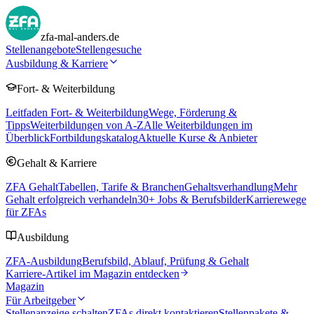
zfa-mal-anders.de
Stellenangebote
Stellengesuche
Ausbildung & Karriere
Fort- & Weiterbildung
Leitfaden Fort- & Weiterbildung
Wege, Förderung &
Tipps
Weiterbildungen von A-Z
Alle Weiterbildungen im
Überblick
Fortbildungskatalog
Aktuelle Kurse & Anbieter
Gehalt & Karriere
ZFA Gehalt
Tabellen, Tarife & Branchen
Gehaltsverhandlung
Mehr
Gehalt erfolgreich verhandeln
30
+ Jobs & Berufsbilder
Karrierewege
für ZFAs
Ausbildung
ZFA-Ausbildung
Berufsbild, Ablauf, Prüfung & Gehalt
Karriere-Artikel im Magazin entdecken
Magazin
Für Arbeitgeber
Stellenanzeige schalten
ZFAs direkt kontaktieren
Stellenpakete &