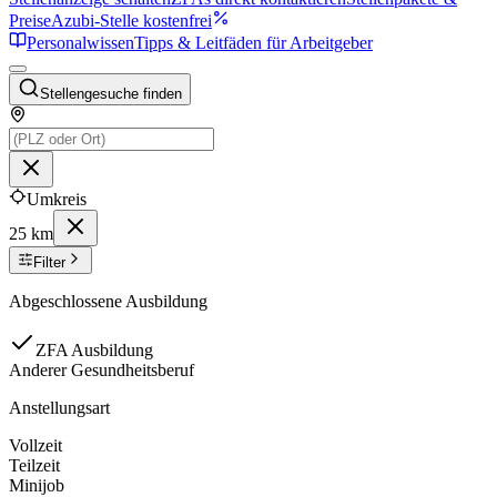
Preise
Azubi-Stelle kostenfrei
Personalwissen
Tipps & Leitfäden für Arbeitgeber
Stellengesuche finden
Umkreis
25 km
Filter
Abgeschlossene Ausbildung
ZFA Ausbildung
Anderer Gesundheitsberuf
Anstellungsart
Vollzeit
Teilzeit
Minijob