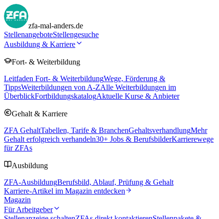
zfa-mal-anders.de
Stellenangebote
Stellengesuche
Ausbildung & Karriere
Fort- & Weiterbildung
Leitfaden Fort- & Weiterbildung
Wege, Förderung &
Tipps
Weiterbildungen von A-Z
Alle Weiterbildungen im
Überblick
Fortbildungskatalog
Aktuelle Kurse & Anbieter
Gehalt & Karriere
ZFA Gehalt
Tabellen, Tarife & Branchen
Gehaltsverhandlung
Mehr
Gehalt erfolgreich verhandeln
30
+ Jobs & Berufsbilder
Karrierewege
für ZFAs
Ausbildung
ZFA-Ausbildung
Berufsbild, Ablauf, Prüfung & Gehalt
Karriere-Artikel im Magazin entdecken
Magazin
Für Arbeitgeber
Stellenanzeige schalten
ZFAs direkt kontaktieren
Stellenpakete &