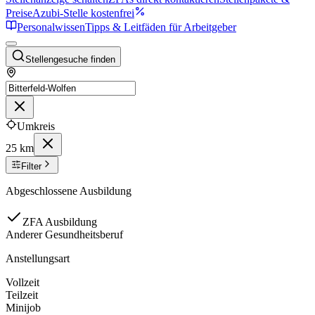
Preise
Azubi-Stelle kostenfrei
Personalwissen
Tipps & Leitfäden für Arbeitgeber
Stellengesuche finden
Umkreis
25 km
Filter
Abgeschlossene Ausbildung
ZFA Ausbildung
Anderer Gesundheitsberuf
Anstellungsart
Vollzeit
Teilzeit
Minijob