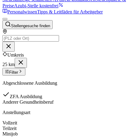
Preise
Azubi-Stelle kostenfrei
Personalwissen
Tipps & Leitfäden für Arbeitgeber
Stellengesuche finden
Umkreis
25 km
Filter
Abgeschlossene Ausbildung
ZFA Ausbildung
Anderer Gesundheitsberuf
Anstellungsart
Vollzeit
Teilzeit
Minijob