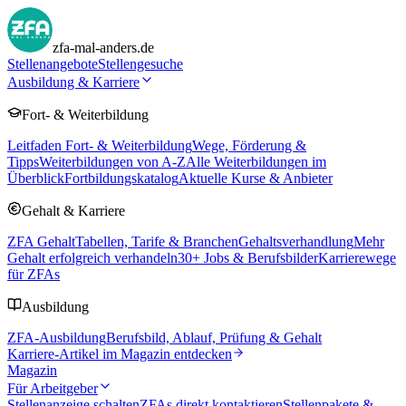
zfa-mal-anders.de
Stellenangebote
Stellengesuche
Ausbildung & Karriere
Fort- & Weiterbildung
Leitfaden Fort- & Weiterbildung
Wege, Förderung &
Tipps
Weiterbildungen von A-Z
Alle Weiterbildungen im
Überblick
Fortbildungskatalog
Aktuelle Kurse & Anbieter
Gehalt & Karriere
ZFA Gehalt
Tabellen, Tarife & Branchen
Gehaltsverhandlung
Mehr
Gehalt erfolgreich verhandeln
30
+ Jobs & Berufsbilder
Karrierewege
für ZFAs
Ausbildung
ZFA-Ausbildung
Berufsbild, Ablauf, Prüfung & Gehalt
Karriere-Artikel im Magazin entdecken
Magazin
Für Arbeitgeber
Stellenanzeige schalten
ZFAs direkt kontaktieren
Stellenpakete &