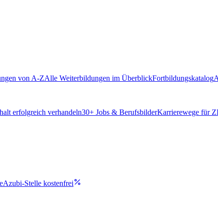
ungen von A-Z
Alle Weiterbildungen im Überblick
Fortbildungskatalog
A
alt erfolgreich verhandeln
30
+ Jobs & Berufsbilder
Karrierewege für 
e
Azubi-Stelle kostenfrei