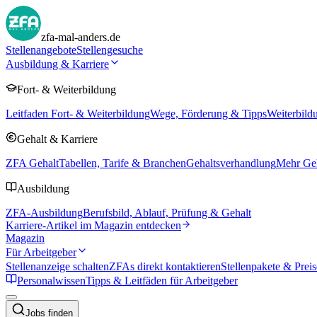
zfa-mal-anders.de
Stellenangebote
Stellengesuche
Ausbildung & Karriere
Fort- & Weiterbildung
Leitfaden Fort- & Weiterbildung
Wege, Förderung & Tipps
Weiterbild
Gehalt & Karriere
ZFA Gehalt
Tabellen, Tarife & Branchen
Gehaltsverhandlung
Mehr Geh
Ausbildung
ZFA-Ausbildung
Berufsbild, Ablauf, Prüfung & Gehalt
Karriere-Artikel im Magazin entdecken
Magazin
Für Arbeitgeber
Stellenanzeige schalten
ZFAs direkt kontaktieren
Stellenpakete & Preis
Personalwissen
Tipps & Leitfäden für Arbeitgeber
Jobs finden