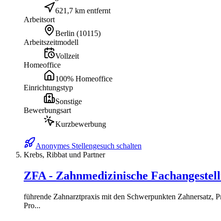
621,7 km entfernt
Arbeitsort
Berlin
(
10115
)
Arbeitszeitmodell
Vollzeit
Homeoffice
100% Homeoffice
Einrichtungstyp
Sonstige
Bewerbungsart
Kurzbewerbung
Anonymes Stellengesuch schalten
Krebs, Ribbat und Partner
ZFA - Zahnmedizinische Fachangestell
führende Zahnarztpraxis mit den Schwerpunkten Zahnersatz, Pr
Pro...