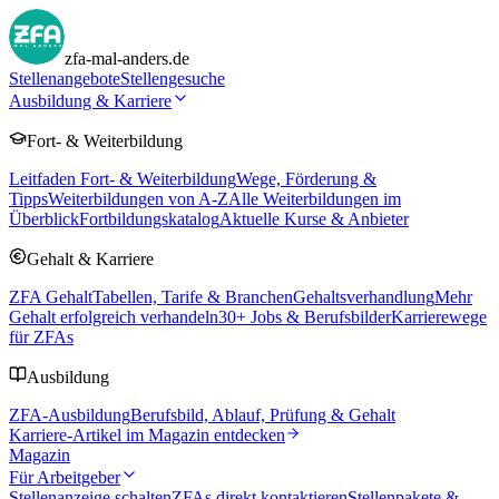
zfa-mal-anders.de
Stellenangebote
Stellengesuche
Ausbildung & Karriere
Fort- & Weiterbildung
Leitfaden Fort- & Weiterbildung
Wege, Förderung &
Tipps
Weiterbildungen von A-Z
Alle Weiterbildungen im
Überblick
Fortbildungskatalog
Aktuelle Kurse & Anbieter
Gehalt & Karriere
ZFA Gehalt
Tabellen, Tarife & Branchen
Gehaltsverhandlung
Mehr
Gehalt erfolgreich verhandeln
30
+ Jobs & Berufsbilder
Karrierewege
für ZFAs
Ausbildung
ZFA-Ausbildung
Berufsbild, Ablauf, Prüfung & Gehalt
Karriere-Artikel im Magazin entdecken
Magazin
Für Arbeitgeber
Stellenanzeige schalten
ZFAs direkt kontaktieren
Stellenpakete &