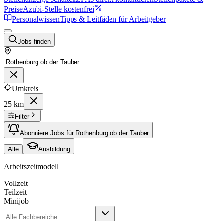
Preise
Azubi-Stelle kostenfrei
Personalwissen
Tipps & Leitfäden für Arbeitgeber
Jobs finden
Umkreis
25 km
Filter
Abonniere Jobs für Rothenburg ob der Tauber
Alle
Ausbildung
Arbeitszeitmodell
Vollzeit
Teilzeit
Minijob