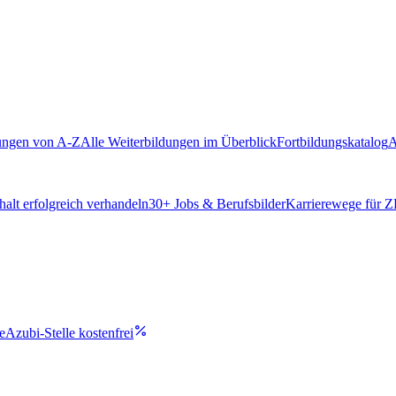
ungen von A-Z
Alle Weiterbildungen im Überblick
Fortbildungskatalog
A
alt erfolgreich verhandeln
30
+ Jobs & Berufsbilder
Karrierewege für 
e
Azubi-Stelle kostenfrei