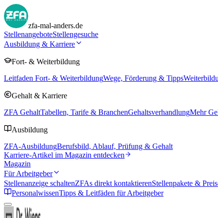
zfa-mal-anders.de
Stellenangebote
Stellengesuche
Ausbildung & Karriere
Fort- & Weiterbildung
Leitfaden Fort- & Weiterbildung
Wege, Förderung & Tipps
Weiterbild
Gehalt & Karriere
ZFA Gehalt
Tabellen, Tarife & Branchen
Gehaltsverhandlung
Mehr Geh
Ausbildung
ZFA-Ausbildung
Berufsbild, Ablauf, Prüfung & Gehalt
Karriere-Artikel im Magazin entdecken
Magazin
Für Arbeitgeber
Stellenanzeige schalten
ZFAs direkt kontaktieren
Stellenpakete & Preis
Personalwissen
Tipps & Leitfäden für Arbeitgeber