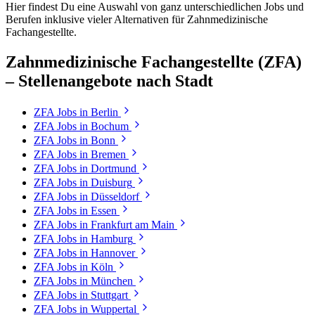
Hier findest Du eine Auswahl von ganz unterschiedlichen Jobs und
Berufen inklusive vieler Alternativen für Zahnmedizinische
Fachangestellte.
Zahnmedizinische Fachangestellte (ZFA)
– Stellenangebote nach Stadt
ZFA
Jobs in
Berlin
ZFA
Jobs in
Bochum
ZFA
Jobs in
Bonn
ZFA
Jobs in
Bremen
ZFA
Jobs in
Dortmund
ZFA
Jobs in
Duisburg
ZFA
Jobs in
Düsseldorf
ZFA
Jobs in
Essen
ZFA
Jobs in
Frankfurt am Main
ZFA
Jobs in
Hamburg
ZFA
Jobs in
Hannover
ZFA
Jobs in
Köln
ZFA
Jobs in
München
ZFA
Jobs in
Stuttgart
ZFA
Jobs in
Wuppertal