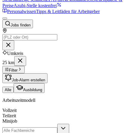
Preise
Azubi-Stelle kostenfrei
Personalwissen
Tipps & Leitfäden für Arbeitgeber
Jobs finden
Umkreis
25 km
Filter
Job-Alarm erstellen
Alle
Ausbildung
Arbeitszeitmodell
Vollzeit
Teilzeit
Minijob