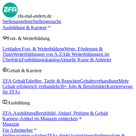
zfa-mal-anders.de
Stellenangebote
Stellengesuche
Ausbildung & Karriere
Fort- & Weiterbildung
Leitfaden Fort- & Weiterbildung
Wege, Förderung &
Tipps
Weiterbildungen von A-Z
Alle Weiterbildungen im
Überblick
Fortbildungskatalog
Aktuelle Kurse & Anbieter
Gehalt & Karriere
ZFA Gehalt
Tabellen, Tarife & Branchen
Gehaltsverhandlung
Mehr
Gehalt erfolgreich verhandeln
30
+ Jobs & Berufsbilder
Karrierewege
für ZFAs
Ausbildung
ZFA-Ausbildung
Berufsbild, Ablauf, Prüfung & Gehalt
Karriere-Artikel im Magazin entdecken
Magazin
Für Arbeitgeber
Stellenanzeige schalten
ZFAs direkt kontaktieren
Stellenpakete &