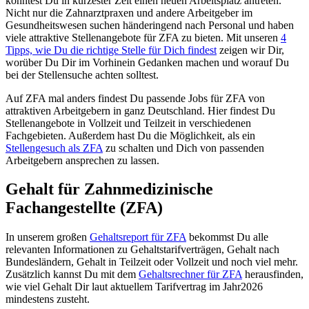
könntest Du in kürzester Zeit einen neuen Arbeitsplatz antreten.
Nicht nur die Zahnarztpraxen und andere Arbeitgeber im
Gesundheitswesen suchen händeringend nach Personal und haben
viele attraktive Stellenangebote für
ZFA
zu bieten. Mit unseren
4
Tipps, wie Du die richtige Stelle für Dich findest
zeigen wir Dir,
worüber Du Dir im Vorhinein Gedanken machen und worauf Du
bei der Stellensuche achten solltest.
Auf ZFA mal anders findest Du passende Jobs für
ZFA
von
attraktiven Arbeitgebern in ganz Deutschland. Hier findest Du
Stellenangebote in Vollzeit und Teilzeit in verschiedenen
Fachgebieten. Außerdem hast Du die Möglichkeit, als ein
Stellengesuch als
ZFA
zu schalten und Dich von passenden
Arbeitgebern ansprechen zu lassen.
Gehalt für
Zahnmedizinische
Fachangestellte (ZFA)
In unserem großen
Gehaltsreport für
ZFA
bekommst Du alle
relevanten Informationen zu Gehaltstarifverträgen, Gehalt nach
Bundesländern, Gehalt in Teilzeit oder Vollzeit und noch viel mehr.
Zusätzlich kannst Du mit dem
Gehaltsrechner für
ZFA
herausfinden,
wie viel Gehalt Dir laut aktuellem Tarifvertrag im Jahr
2026
mindestens zusteht.