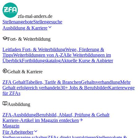
zfa-mal-anders.de
Stellenangebote
Stellengesuche
Ausbildung & Karriere
Fort- & Weiterbildung
Leitfaden Fort- & Weiterbildung
Wege, Förderung &
Tipps
Weiterbildungen von A-Z
Alle Weiterbildungen im
Überblick
Fortbildungskatalog
Aktuelle Kurse & Anbieter
Gehalt & Karriere
ZFA Gehalt
Tabellen, Tarife & Branchen
Gehaltsverhandlung
Mehr
Gehalt erfolgreich verhandeln
30
+ Jobs & Berufsbilder
Karrierewege
für ZFAs
Ausbildung
ZFA-Ausbildung
Berufsbild, Ablauf, Prüfung & Gehalt
Karriere-Artikel im Magazin entdecken
Magazin
Für Arbeitgeber
Stellenanzeige schalten
ZFAs direkt kontaktieren
Stellenpakete &