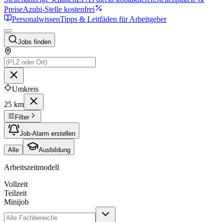
Preise
Azubi-Stelle kostenfrei
Personalwissen
Tipps & Leitfäden für Arbeitgeber
Jobs finden
Umkreis
25 km
Filter
Job-Alarm erstellen
Alle
Ausbildung
Arbeitszeitmodell
Vollzeit
Teilzeit
Minijob