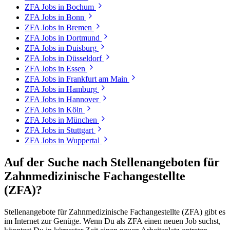
ZFA
Jobs in
Bochum
ZFA
Jobs in
Bonn
ZFA
Jobs in
Bremen
ZFA
Jobs in
Dortmund
ZFA
Jobs in
Duisburg
ZFA
Jobs in
Düsseldorf
ZFA
Jobs in
Essen
ZFA
Jobs in
Frankfurt am Main
ZFA
Jobs in
Hamburg
ZFA
Jobs in
Hannover
ZFA
Jobs in
Köln
ZFA
Jobs in
München
ZFA
Jobs in
Stuttgart
ZFA
Jobs in
Wuppertal
Auf der Suche nach Stellenangeboten für
Zahnmedizinische Fachangestellte
(ZFA)
?
Stellenangebote für
Zahnmedizinische Fachangestellte (ZFA)
gibt es
im Internet zur Genüge. Wenn Du als
ZFA
einen neuen Job suchst,