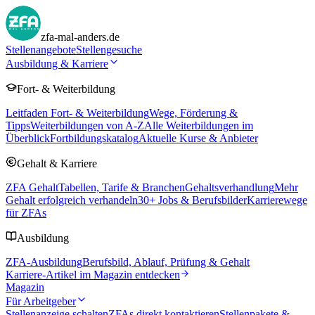
zfa-mal-anders.de
Stellenangebote
Stellengesuche
Ausbildung & Karriere
Fort- & Weiterbildung
Leitfaden Fort- & Weiterbildung
Wege, Förderung &
Tipps
Weiterbildungen von A-Z
Alle Weiterbildungen im
Überblick
Fortbildungskatalog
Aktuelle Kurse & Anbieter
Gehalt & Karriere
ZFA Gehalt
Tabellen, Tarife & Branchen
Gehaltsverhandlung
Mehr
Gehalt erfolgreich verhandeln
30
+ Jobs & Berufsbilder
Karrierewege
für ZFAs
Ausbildung
ZFA-Ausbildung
Berufsbild, Ablauf, Prüfung & Gehalt
Karriere-Artikel im Magazin entdecken
Magazin
Für Arbeitgeber
Stellenanzeige schalten
ZFAs direkt kontaktieren
Stellenpakete &