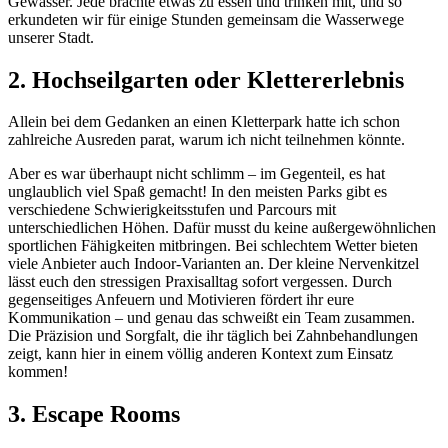
Gewässer. Jede brachte etwas zu essen und trinken mit, und so
erkundeten wir für einige Stunden gemeinsam die Wasserwege
unserer Stadt.
2. Hochseilgarten oder Klettererlebnis
Allein bei dem Gedanken an einen Kletterpark hatte ich schon
zahlreiche Ausreden parat, warum ich nicht teilnehmen könnte.
Aber es war überhaupt nicht schlimm – im Gegenteil, es hat
unglaublich viel Spaß gemacht! In den meisten Parks gibt es
verschiedene Schwierigkeitsstufen und Parcours mit
unterschiedlichen Höhen. Dafür musst du keine außergewöhnlichen
sportlichen Fähigkeiten mitbringen. Bei schlechtem Wetter bieten
viele Anbieter auch Indoor-Varianten an. Der kleine Nervenkitzel
lässt euch den stressigen Praxisalltag sofort vergessen. Durch
gegenseitiges Anfeuern und Motivieren fördert ihr eure
Kommunikation – und genau das schweißt ein Team zusammen.
Die Präzision und Sorgfalt, die ihr täglich bei Zahnbehandlungen
zeigt, kann hier in einem völlig anderen Kontext zum Einsatz
kommen!
3. Escape Rooms