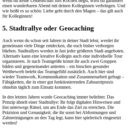
wenn du keine Leidenschaft fürs Kochen hegst, wirst du garantiert
einen wunderbaren Abend mit deinen Kolleginnen verbringen. Und
wie heißt es so schön: Liebe geht durch den Magen – das gilt auch
für Kolleginnen!
5. Stadtrallye oder Geocaching
Auch wenn du schon seit Jahren in deiner Stadt lebst, werdet ihr
gemeinsam viele Dinge entdecken, die euch bisher verborgen
blieben. Stadtrallyes werden in fast jeder größeren Stadt angeboten.
Alternativ kann eine kreative Kollegin auch eine individuelle Tour
organisieren. Je nach Teamgröße könnt ihr auch zwei Gruppen
bilden und gegeneinander antreten – ein bisschen gesunder
Wettbewerb belebt das Teamgefühl zusätzlich. Auch hier sind
wieder Teamwork, Kommunikation und Zusammenarbeit gefragt –
Fähigkeiten, die in einer gut funktionierenden Zahnarztpraxis
ohnehin täglich zum Einsatz kommen.
In den letzten Jahren wurde Geocaching immer beliebter. Das
Prinzip ähnelt einer Stadtrallye: Ihr folgt digitalen Hinweisen und
löst unterwegs Rätsel, um am Ende das Ziel zu erreichen. Die
Präzision und Genauigkeit, die ihr sonst bei Abformungen und
Zahnreinigungen an den Tag legt, kann hier spielerisch eingesetzt
werden!