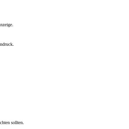
anzeige.
indruck.
hten sollten.