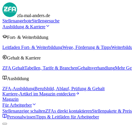
zfa-mal-anders.de
Stellenangebote
Stellengesuche
Ausbildung & Karriere
Fort- & Weiterbildung
Leitfaden Fort- & Weiterbildung
Wege, Förderung & Tipps
Weiterbild
Gehalt & Karriere
ZFA Gehalt
Tabellen, Tarife & Branchen
Gehaltsverhandlung
Mehr Geh
Ausbildung
ZFA-Ausbildung
Berufsbild, Ablauf, Prüfung & Gehalt
Karriere-Artikel im Magazin entdecken
Magazin
Für Arbeitgeber
Stellenanzeige schalten
ZFAs direkt kontaktieren
Stellenpakete & Preis
Personalwissen
Tipps & Leitfäden für Arbeitgeber