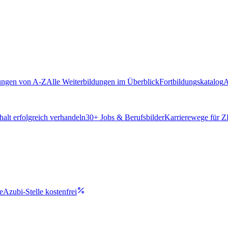
ungen von A-Z
Alle Weiterbildungen im Überblick
Fortbildungskatalog
A
alt erfolgreich verhandeln
30
+ Jobs & Berufsbilder
Karrierewege für 
e
Azubi-Stelle kostenfrei