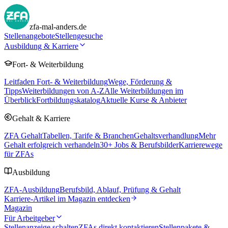
zfa-mal-anders.de
Stellenangebote
Stellengesuche
Ausbildung & Karriere
Fort- & Weiterbildung
Leitfaden Fort- & Weiterbildung
Wege, Förderung &
Tipps
Weiterbildungen von A-Z
Alle Weiterbildungen im
Überblick
Fortbildungskatalog
Aktuelle Kurse & Anbieter
Gehalt & Karriere
ZFA Gehalt
Tabellen, Tarife & Branchen
Gehaltsverhandlung
Mehr
Gehalt erfolgreich verhandeln
30
+ Jobs & Berufsbilder
Karrierewege
für ZFAs
Ausbildung
ZFA-Ausbildung
Berufsbild, Ablauf, Prüfung & Gehalt
Karriere-Artikel im Magazin entdecken
Magazin
Für Arbeitgeber
Stellenanzeige schalten
ZFAs direkt kontaktieren
Stellenpakete &