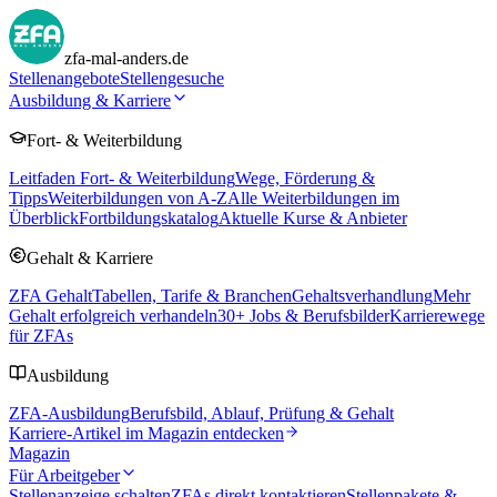
zfa-mal-anders.de
Stellenangebote
Stellengesuche
Ausbildung & Karriere
Fort- & Weiterbildung
Leitfaden Fort- & Weiterbildung
Wege, Förderung &
Tipps
Weiterbildungen von A-Z
Alle Weiterbildungen im
Überblick
Fortbildungskatalog
Aktuelle Kurse & Anbieter
Gehalt & Karriere
ZFA Gehalt
Tabellen, Tarife & Branchen
Gehaltsverhandlung
Mehr
Gehalt erfolgreich verhandeln
30
+ Jobs & Berufsbilder
Karrierewege
für ZFAs
Ausbildung
ZFA-Ausbildung
Berufsbild, Ablauf, Prüfung & Gehalt
Karriere-Artikel im Magazin entdecken
Magazin
Für Arbeitgeber
Stellenanzeige schalten
ZFAs direkt kontaktieren
Stellenpakete &