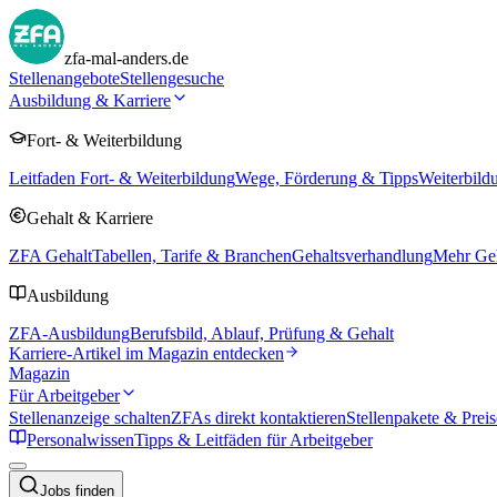
zfa-mal-anders.de
Stellenangebote
Stellengesuche
Ausbildung & Karriere
Fort- & Weiterbildung
Leitfaden Fort- & Weiterbildung
Wege, Förderung & Tipps
Weiterbild
Gehalt & Karriere
ZFA Gehalt
Tabellen, Tarife & Branchen
Gehaltsverhandlung
Mehr Geh
Ausbildung
ZFA-Ausbildung
Berufsbild, Ablauf, Prüfung & Gehalt
Karriere-Artikel im Magazin entdecken
Magazin
Für Arbeitgeber
Stellenanzeige schalten
ZFAs direkt kontaktieren
Stellenpakete & Preis
Personalwissen
Tipps & Leitfäden für Arbeitgeber
Jobs finden