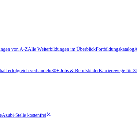
ungen von A-Z
Alle Weiterbildungen im Überblick
Fortbildungskatalog
A
alt erfolgreich verhandeln
30
+ Jobs & Berufsbilder
Karrierewege für 
e
Azubi-Stelle kostenfrei