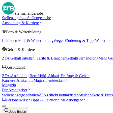
zfa-mal-anders.de
Stellenangebote
Stellengesuche
Ausbildung & Karriere
Fort- & Weiterbildung
Leitfaden Fort- & Weiterbildung
Wege, Förderung & Tipps
Weiterbild
Gehalt & Karriere
ZFA Gehalt
Tabellen, Tarife & Branchen
Gehaltsverhandlung
Mehr Geh
Ausbildung
ZFA-Ausbildung
Berufsbild, Ablauf, Prüfung & Gehalt
Karriere-Artikel im Magazin entdecken
Magazin
Für Arbeitgeber
Stellenanzeige schalten
ZFAs direkt kontaktieren
Stellenpakete & Preis
Personalwissen
Tipps & Leitfäden für Arbeitgeber
Jobs finden