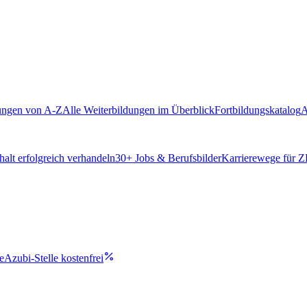
ungen von A-Z
Alle Weiterbildungen im Überblick
Fortbildungskatalog
A
alt erfolgreich verhandeln
30
+ Jobs & Berufsbilder
Karrierewege für 
e
Azubi-Stelle kostenfrei