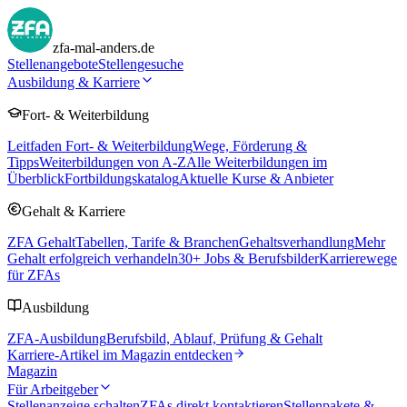
zfa-mal-anders.de
Stellenangebote
Stellengesuche
Ausbildung & Karriere
Fort- & Weiterbildung
Leitfaden Fort- & Weiterbildung
Wege, Förderung &
Tipps
Weiterbildungen von A-Z
Alle Weiterbildungen im
Überblick
Fortbildungskatalog
Aktuelle Kurse & Anbieter
Gehalt & Karriere
ZFA Gehalt
Tabellen, Tarife & Branchen
Gehaltsverhandlung
Mehr
Gehalt erfolgreich verhandeln
30
+ Jobs & Berufsbilder
Karrierewege
für ZFAs
Ausbildung
ZFA-Ausbildung
Berufsbild, Ablauf, Prüfung & Gehalt
Karriere-Artikel im Magazin entdecken
Magazin
Für Arbeitgeber
Stellenanzeige schalten
ZFAs direkt kontaktieren
Stellenpakete &