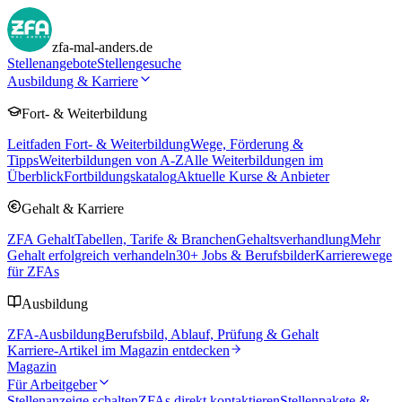
zfa-mal-anders.de
Stellenangebote
Stellengesuche
Ausbildung & Karriere
Fort- & Weiterbildung
Leitfaden Fort- & Weiterbildung
Wege, Förderung &
Tipps
Weiterbildungen von A-Z
Alle Weiterbildungen im
Überblick
Fortbildungskatalog
Aktuelle Kurse & Anbieter
Gehalt & Karriere
ZFA Gehalt
Tabellen, Tarife & Branchen
Gehaltsverhandlung
Mehr
Gehalt erfolgreich verhandeln
30
+ Jobs & Berufsbilder
Karrierewege
für ZFAs
Ausbildung
ZFA-Ausbildung
Berufsbild, Ablauf, Prüfung & Gehalt
Karriere-Artikel im Magazin entdecken
Magazin
Für Arbeitgeber
Stellenanzeige schalten
ZFAs direkt kontaktieren
Stellenpakete &