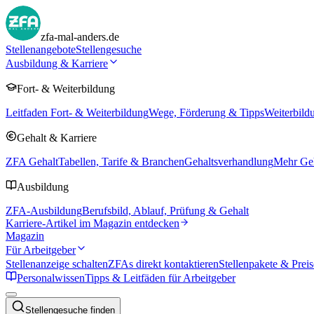
zfa-mal-anders.de
Stellenangebote
Stellengesuche
Ausbildung & Karriere
Fort- & Weiterbildung
Leitfaden Fort- & Weiterbildung
Wege, Förderung & Tipps
Weiterbild
Gehalt & Karriere
ZFA Gehalt
Tabellen, Tarife & Branchen
Gehaltsverhandlung
Mehr Geh
Ausbildung
ZFA-Ausbildung
Berufsbild, Ablauf, Prüfung & Gehalt
Karriere-Artikel im Magazin entdecken
Magazin
Für Arbeitgeber
Stellenanzeige schalten
ZFAs direkt kontaktieren
Stellenpakete & Preis
Personalwissen
Tipps & Leitfäden für Arbeitgeber
Stellengesuche finden