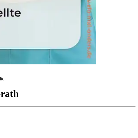
te.
rath