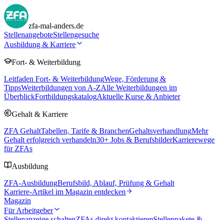
zfa-mal-anders.de
Stellenangebote
Stellengesuche
Ausbildung & Karriere
Fort- & Weiterbildung
Leitfaden Fort- & Weiterbildung
Wege, Förderung &
Tipps
Weiterbildungen von A-Z
Alle Weiterbildungen im
Überblick
Fortbildungskatalog
Aktuelle Kurse & Anbieter
Gehalt & Karriere
ZFA Gehalt
Tabellen, Tarife & Branchen
Gehaltsverhandlung
Mehr
Gehalt erfolgreich verhandeln
30
+ Jobs & Berufsbilder
Karrierewege
für ZFAs
Ausbildung
ZFA-Ausbildung
Berufsbild, Ablauf, Prüfung & Gehalt
Karriere-Artikel im Magazin entdecken
Magazin
Für Arbeitgeber
Stellenanzeige schalten
ZFAs direkt kontaktieren
Stellenpakete &