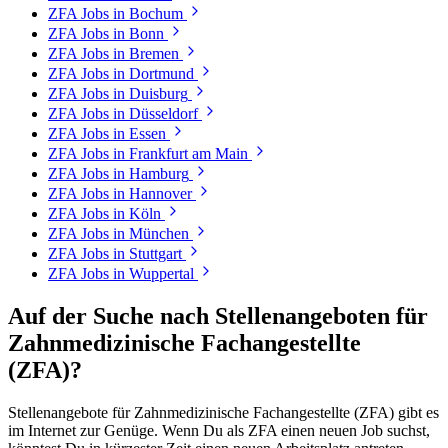
ZFA
Jobs in
Bochum
ZFA
Jobs in
Bonn
ZFA
Jobs in
Bremen
ZFA
Jobs in
Dortmund
ZFA
Jobs in
Duisburg
ZFA
Jobs in
Düsseldorf
ZFA
Jobs in
Essen
ZFA
Jobs in
Frankfurt am Main
ZFA
Jobs in
Hamburg
ZFA
Jobs in
Hannover
ZFA
Jobs in
Köln
ZFA
Jobs in
München
ZFA
Jobs in
Stuttgart
ZFA
Jobs in
Wuppertal
Auf der Suche nach Stellenangeboten für
Zahnmedizinische Fachangestellte
(ZFA)
?
Stellenangebote für
Zahnmedizinische Fachangestellte (ZFA)
gibt es
im Internet zur Genüge. Wenn Du als
ZFA
einen neuen Job suchst,