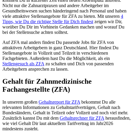
könntest Du in kürzester Zeit einen neuen Arbeitsplatz antreten.
Nicht nur die Zahnarztpraxen und andere Arbeitgeber im
Gesundheitswesen suchen händeringend nach Personal und haben
viele attraktive Stellenangebote für
ZFA
zu bieten. Mit unseren
4
Tipps, wie Du die richtige Stelle für Dich findest
zeigen wir Dir,
worüber Du Dir im Vorhinein Gedanken machen und worauf Du
bei der Stellensuche achten solltest.
Auf ZFA mal anders findest Du passende Jobs für
ZFA
von
attraktiven Arbeitgebern in ganz Deutschland. Hier findest Du
Stellenangebote in Vollzeit und Teilzeit in verschiedenen
Fachgebieten. Außerdem hast Du die Möglichkeit, als ein
Stellengesuch als
ZFA
zu schalten und Dich von passenden
Arbeitgebern ansprechen zu lassen.
Gehalt für
Zahnmedizinische
Fachangestellte (ZFA)
In unserem großen
Gehaltsreport für
ZFA
bekommst Du alle
relevanten Informationen zu Gehaltstarifverträgen, Gehalt nach
Bundesländern, Gehalt in Teilzeit oder Vollzeit und noch viel mehr.
Zusätzlich kannst Du mit dem
Gehaltsrechner für
ZFA
herausfinden,
wie viel Gehalt Dir laut aktuellem Tarifvertrag im Jahr
2026
mindestens zusteht.