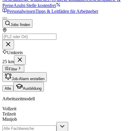
Preise
Azubi-Stelle kostenfrei
Personalwissen
Tipps & Leitfäden für Arbeitgeber
Jobs finden
Umkreis
25 km
Filter
Job-Alarm erstellen
Alle
Ausbildung
Arbeitszeitmodell
Vollzeit
Teilzeit
Minijob