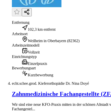
Entfernung
102,3 km entfernt
Arbeitsort
Weilheim in Oberbayern
(
82362
)
Arbeitszeitmodell
Vollzeit
Einrichtungstyp
Einzelpraxis
Bewerbungsart
Kurzbewerbung
echt.schee.grod. Kieferorthopädie Dr. Nina Doyé
Zahnmedizinische Fachangestellte (ZFA
Wir sind eine neue KFO-Praxis mitten in der schönen Altstadt
Fachangestel...