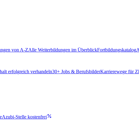
ungen von A-Z
Alle Weiterbildungen im Überblick
Fortbildungskatalog
A
alt erfolgreich verhandeln
30
+ Jobs & Berufsbilder
Karrierewege für 
e
Azubi-Stelle kostenfrei