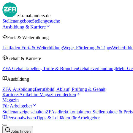
zfa-mal-anders.de
Stellenangebote
Stellengesuche
Ausbildung & Karriere
Fort- & Weiterbildung
Leitfaden Fort- & Weiterbildung
Wege, Förderung & Tipps
Weiterbild
Gehalt & Karriere
ZFA Gehalt
Tabellen, Tarife & Branchen
Gehaltsverhandlung
Mehr Geh
Ausbildung
ZFA-Ausbildung
Berufsbild, Ablauf, Prüfung & Gehalt
Karriere-Artikel im Magazin entdecken
Magazin
Für Arbeitgeber
Stellenanzeige schalten
ZFAs direkt kontaktieren
Stellenpakete & Preis
Personalwissen
Tipps & Leitfäden für Arbeitgeber
Jobs finden