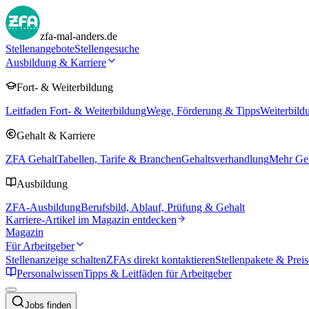
zfa-mal-anders.de
Stellenangebote
Stellengesuche
Ausbildung & Karriere
Fort- & Weiterbildung
Leitfaden Fort- & Weiterbildung
Wege, Förderung & Tipps
Weiterbild
Gehalt & Karriere
ZFA Gehalt
Tabellen, Tarife & Branchen
Gehaltsverhandlung
Mehr Geh
Ausbildung
ZFA-Ausbildung
Berufsbild, Ablauf, Prüfung & Gehalt
Karriere-Artikel im Magazin entdecken
Magazin
Für Arbeitgeber
Stellenanzeige schalten
ZFAs direkt kontaktieren
Stellenpakete & Preis
Personalwissen
Tipps & Leitfäden für Arbeitgeber
Jobs finden