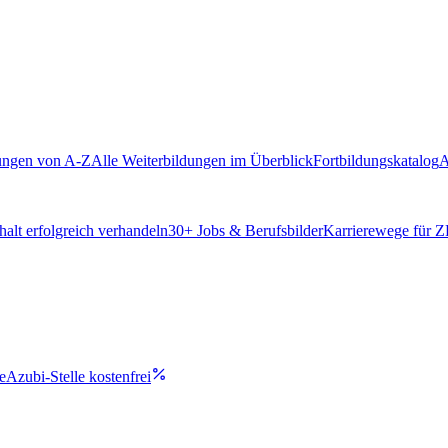
ungen von A-Z
Alle Weiterbildungen im Überblick
Fortbildungskatalog
A
alt erfolgreich verhandeln
30
+ Jobs & Berufsbilder
Karrierewege für 
e
Azubi-Stelle kostenfrei