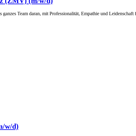
nz (ZMV) (m/w/d)
ls ganzes Team daran, mit Professionalität, Empathie und Leidenschaft 
m/w/d)