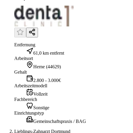
Entfernung
61,0 km entfernt
Arbeitsort
Herne
(
44629
)
Gehalt
2.800 - 3.000€
Arbeitszeitmodell
Vollzeit
Fachbereich
Sonstige
Einrichtungstyp
Gemeinschaftspraxis / BAG
Lieblings-Zahnarzt Dortmund