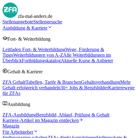
zfa-mal-anders.de
Stellenangebote
Stellengesuche
Ausbildung & Karriere
Fort- & Weiterbildung
Leitfaden Fort- & Weiterbildung
Wege, Förderung &
Tipps
Weiterbildungen von A-Z
Alle Weiterbildungen im
Überblick
Fortbildungskatalog
Aktuelle Kurse & Anbieter
Gehalt & Karriere
ZFA Gehalt
Tabellen, Tarife & Branchen
Gehaltsverhandlung
Mehr
Gehalt erfolgreich verhandeln
30
+ Jobs & Berufsbilder
Karrierewege
für ZFAs
Ausbildung
ZFA-Ausbildung
Berufsbild, Ablauf, Prüfung & Gehalt
Karriere-Artikel im Magazin entdecken
Magazin
Für Arbeitgeber
Stellenanzeige schalten
ZFAs direkt kontaktieren
Stellenpakete &