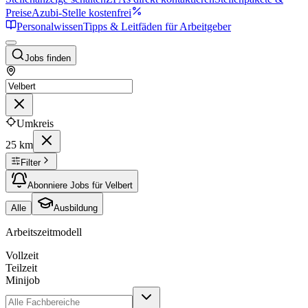
Preise
Azubi-Stelle kostenfrei
Personalwissen
Tipps & Leitfäden für Arbeitgeber
Jobs finden
Umkreis
25 km
Filter
Abonniere Jobs für Velbert
Alle
Ausbildung
Arbeitszeitmodell
Vollzeit
Teilzeit
Minijob