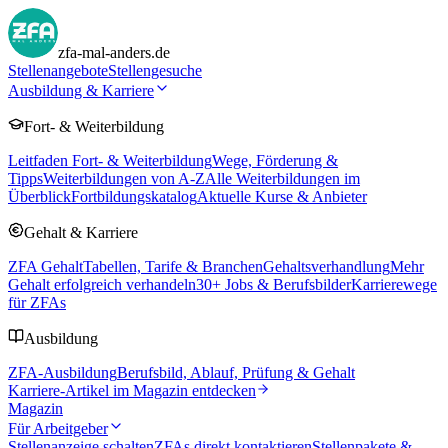
zfa-mal-anders.de
Stellenangebote
Stellengesuche
Ausbildung & Karriere
Fort- & Weiterbildung
Leitfaden Fort- & Weiterbildung
Wege, Förderung &
Tipps
Weiterbildungen von A-Z
Alle Weiterbildungen im
Überblick
Fortbildungskatalog
Aktuelle Kurse & Anbieter
Gehalt & Karriere
ZFA Gehalt
Tabellen, Tarife & Branchen
Gehaltsverhandlung
Mehr
Gehalt erfolgreich verhandeln
30
+ Jobs & Berufsbilder
Karrierewege
für ZFAs
Ausbildung
ZFA-Ausbildung
Berufsbild, Ablauf, Prüfung & Gehalt
Karriere-Artikel im Magazin entdecken
Magazin
Für Arbeitgeber
Stellenanzeige schalten
ZFAs direkt kontaktieren
Stellenpakete &