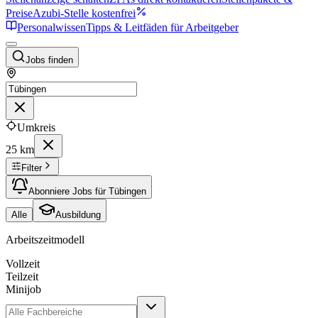
Preise
Azubi-Stelle kostenfrei
Personalwissen
Tipps & Leitfäden für Arbeitgeber
Jobs finden
Umkreis
25 km
Filter
Abonniere Jobs für Tübingen
Alle
Ausbildung
Arbeitszeitmodell
Vollzeit
Teilzeit
Minijob