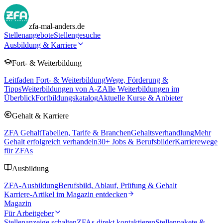
zfa-mal-anders.de
Stellenangebote
Stellengesuche
Ausbildung & Karriere
Fort- & Weiterbildung
Leitfaden Fort- & Weiterbildung
Wege, Förderung &
Tipps
Weiterbildungen von A-Z
Alle Weiterbildungen im
Überblick
Fortbildungskatalog
Aktuelle Kurse & Anbieter
Gehalt & Karriere
ZFA Gehalt
Tabellen, Tarife & Branchen
Gehaltsverhandlung
Mehr
Gehalt erfolgreich verhandeln
30
+ Jobs & Berufsbilder
Karrierewege
für ZFAs
Ausbildung
ZFA-Ausbildung
Berufsbild, Ablauf, Prüfung & Gehalt
Karriere-Artikel im Magazin entdecken
Magazin
Für Arbeitgeber
Stellenanzeige schalten
ZFAs direkt kontaktieren
Stellenpakete &