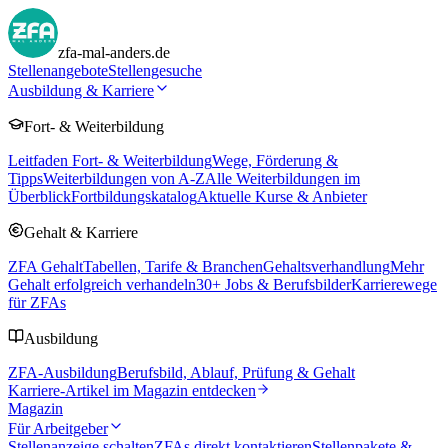
zfa-mal-anders.de
Stellenangebote
Stellengesuche
Ausbildung & Karriere
Fort- & Weiterbildung
Leitfaden Fort- & Weiterbildung
Wege, Förderung &
Tipps
Weiterbildungen von A-Z
Alle Weiterbildungen im
Überblick
Fortbildungskatalog
Aktuelle Kurse & Anbieter
Gehalt & Karriere
ZFA Gehalt
Tabellen, Tarife & Branchen
Gehaltsverhandlung
Mehr
Gehalt erfolgreich verhandeln
30
+ Jobs & Berufsbilder
Karrierewege
für ZFAs
Ausbildung
ZFA-Ausbildung
Berufsbild, Ablauf, Prüfung & Gehalt
Karriere-Artikel im Magazin entdecken
Magazin
Für Arbeitgeber
Stellenanzeige schalten
ZFAs direkt kontaktieren
Stellenpakete &