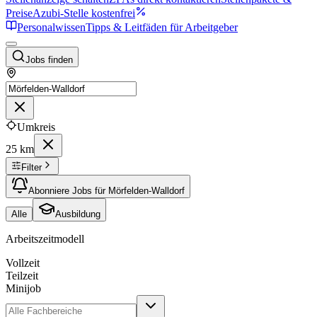
Preise
Azubi-Stelle kostenfrei
Personalwissen
Tipps & Leitfäden für Arbeitgeber
Jobs finden
Umkreis
25 km
Filter
Abonniere Jobs für Mörfelden-Walldorf
Alle
Ausbildung
Arbeitszeitmodell
Vollzeit
Teilzeit
Minijob