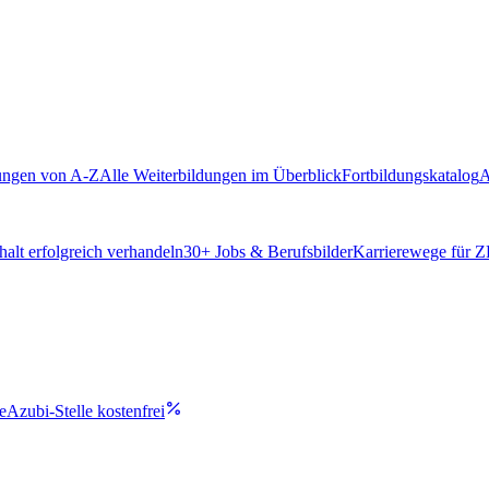
ungen von A-Z
Alle Weiterbildungen im Überblick
Fortbildungskatalog
A
alt erfolgreich verhandeln
30
+ Jobs & Berufsbilder
Karrierewege für 
e
Azubi-Stelle kostenfrei