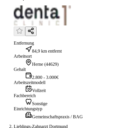
Entfernung
84,9 km entfernt
Arbeitsort
Herne
(
44629
)
Gehalt
2.800 - 3.000€
Arbeitszeitmodell
Vollzeit
Fachbereich
Sonstige
Einrichtungstyp
Gemeinschaftspraxis / BAG
Lieblings-Zahnarzt Dortmund