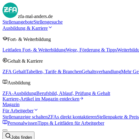
zfa-mal-anders.de
Stellenangebote
Stellengesuche
Ausbildung & Karriere
Fort- & Weiterbildung
Leitfaden Fort- & Weiterbildung
Wege, Förderung & Tipps
Weiterbild
Gehalt & Karriere
ZFA Gehalt
Tabellen, Tarife & Branchen
Gehaltsverhandlung
Mehr Geh
Ausbildung
ZFA-Ausbildung
Berufsbild, Ablauf, Prüfung & Gehalt
Karriere-Artikel im Magazin entdecken
Magazin
Für Arbeitgeber
Stellenanzeige schalten
ZFAs direkt kontaktieren
Stellenpakete & Preis
Personalwissen
Tipps & Leitfäden für Arbeitgeber
Jobs finden