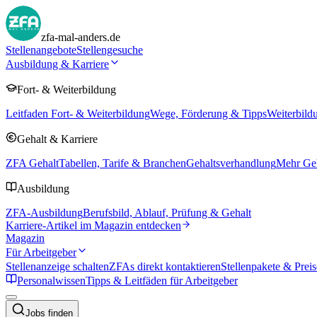
zfa-mal-anders.de
Stellenangebote
Stellengesuche
Ausbildung & Karriere
Fort- & Weiterbildung
Leitfaden Fort- & Weiterbildung
Wege, Förderung & Tipps
Weiterbild
Gehalt & Karriere
ZFA Gehalt
Tabellen, Tarife & Branchen
Gehaltsverhandlung
Mehr Geh
Ausbildung
ZFA-Ausbildung
Berufsbild, Ablauf, Prüfung & Gehalt
Karriere-Artikel im Magazin entdecken
Magazin
Für Arbeitgeber
Stellenanzeige schalten
ZFAs direkt kontaktieren
Stellenpakete & Preis
Personalwissen
Tipps & Leitfäden für Arbeitgeber
Jobs finden