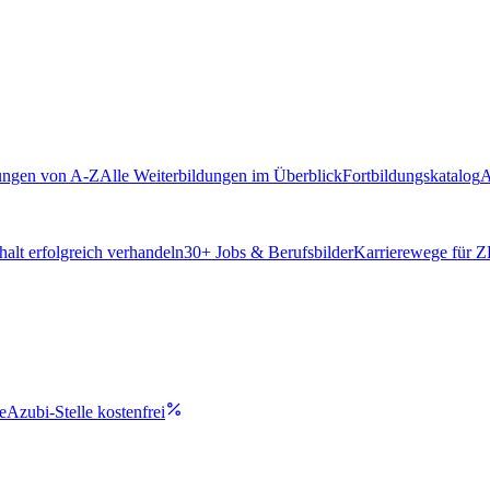
ungen von A-Z
Alle Weiterbildungen im Überblick
Fortbildungskatalog
A
alt erfolgreich verhandeln
30
+ Jobs & Berufsbilder
Karrierewege für 
e
Azubi-Stelle kostenfrei