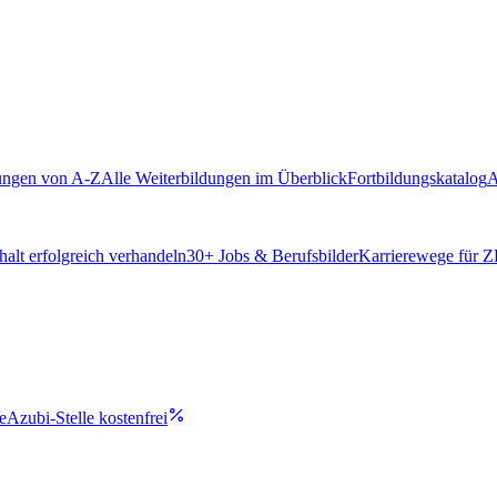
ungen von A-Z
Alle Weiterbildungen im Überblick
Fortbildungskatalog
A
alt erfolgreich verhandeln
30
+ Jobs & Berufsbilder
Karrierewege für 
e
Azubi-Stelle kostenfrei