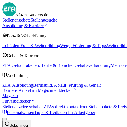
zfa-mal-anders.de
Stellenangebote
Stellengesuche
Ausbildung & Karriere
Fort- & Weiterbildung
Leitfaden Fort- & Weiterbildung
Wege, Förderung & Tipps
Weiterbild
Gehalt & Karriere
ZFA Gehalt
Tabellen, Tarife & Branchen
Gehaltsverhandlung
Mehr Geh
Ausbildung
ZFA-Ausbildung
Berufsbild, Ablauf, Prüfung & Gehalt
Karriere-Artikel im Magazin entdecken
Magazin
Für Arbeitgeber
Stellenanzeige schalten
ZFAs direkt kontaktieren
Stellenpakete & Preis
Personalwissen
Tipps & Leitfäden für Arbeitgeber
Jobs finden